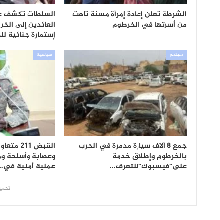
الشرطة تعلن إعادة إمرأة مسنة تاهت
السلطات تكشف ع
من أسرتها في الخرطوم
العائدين إلى الخر
إستمارة جنائية لل
مجتمع
سياسية
جمع 8 آلاف سيارة مدمرة في الحرب
القبض 211
بالخرطوم وإطلاق خدمة
على”فيسبوك”للتعرف…
عملية أمنية في…
تحميل