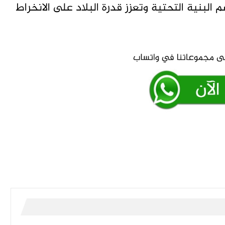
م البنية التحتية وتعزز قدرة البلاد على الانخراط