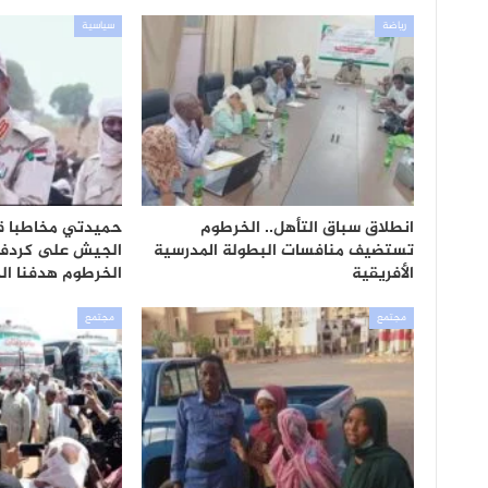
رياضة
سياسية
انطلاق سباق التأهل.. الخرطوم
حميدتي مخاطبا ق
تستضيف منافسات البطولة المدرسية
الجيش على كردفان
الأفريقية
الخرطوم هدفنا ال
مجتمع
مجتمع