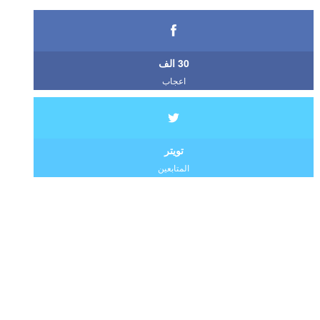
30 الف
اعجاب
تويتر
المتابعين