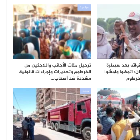
سياسية
واته بعد سيطرة
ترحيل مئات الأجانب واللاجئين من
: اتوضوا وامشوا
الخرطوم وتحذيرات وإجراءات قانونية
خرطوم
مشددة ضد أصحاب…
صحة