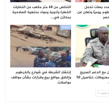
دد بصات تحمل
التخلص من 68 متر مكعب من النفايات
طوم يوميًا وتعلن عن
الخطرة وأدوية ومواد منتهية الصلاحية
حصر
بمخازن في…
سياسية
 متعاون مع الدعم السريع
إنتشار الشرطة في شوارع بالخرطوم
وعصابة وأسلحة ومسروقات..تفاصيل 50
وإغلاق مواقع بيع وقرارات بشأن مواقف
مواصلات
 المزيد