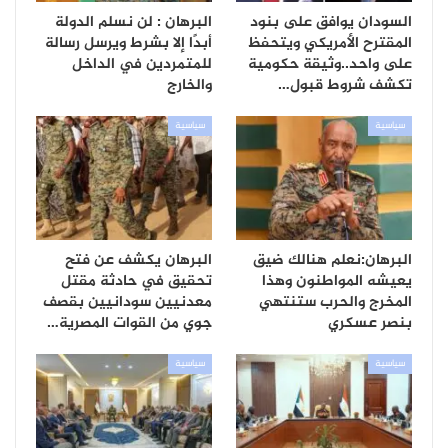
السودان يوافق على بنود
البرهان : لن نسلم الدولة
المقترح الأمريكي ويتحفظ
أبدًا إلا بشرط ويرسل رسالة
على واحد..وثيقة حكومية
للمتمردين في الداخل
تكشف شروط قبول…
والخارج
سياسية
سياسية
البرهان:نعلم هنالك ضيق
البرهان يكشف عن فتح
يعيشه المواطنون وهذا
تحقيق في حادثة مقتل
المخرج والحرب ستنتهي
معدنيين سودانيين بقصف
بنصر عسكري
جوي من القوات المصرية…
سياسية
سياسية