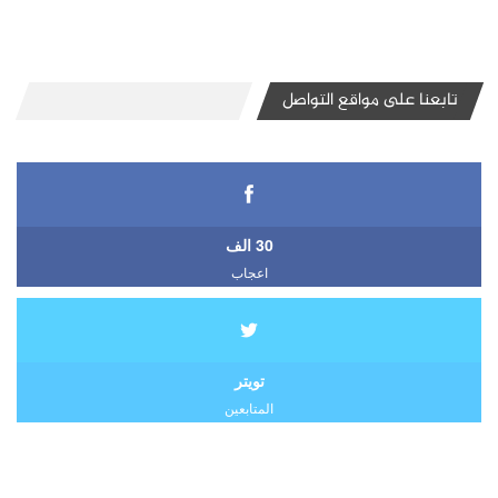
تابعنا على مواقع التواصل
30 الف
اعجاب
تويتر
المتابعين