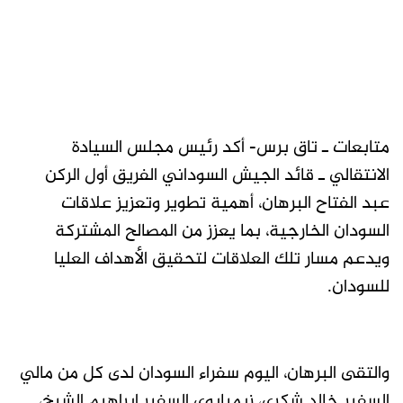
متابعات ـ تاق برس- أكد رئيس مجلس السيادة
الانتقالي ـ قائد الجيش السوداني الفريق أول الركن
عبد الفتاح البرهان، أهمية تطوير وتعزيز علاقات
السودان الخارجية، بما يعزز من المصالح المشتركة
ويدعم مسار تلك العلاقات لتحقيق الأهداف العليا
للسودان.
والتقى البرهان، اليوم سفراء السودان لدى كل من مالي
السفير خالد شكري، زيمبابوي السفير ابراهيم الشيخ،