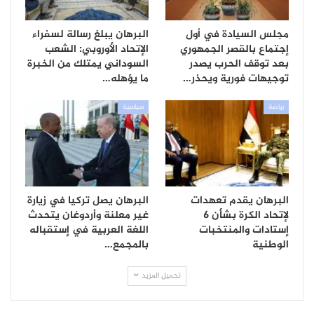
مجلس السيادة في أول
البرهان يبلغ رسالة لسفراء
إجتماع بالقصر الجمهوري
الإتحاد الأوروبي: الشعب
بعد توقف الحرب يصدر
السوداني يمتلك من الخبرة
توجيهات فورية ويحذر…
ما يؤهله…
رياضة
سياسية
البرهان يقدم تعهدات
البرهان يصل تركيا في زيارة
لإتحاد الكرة بشأن 6
غير معلنة وأردوغان يتحدث
إستادات والمنتخبات
اللغة العربية في إستقباله
الوطنية
بالمجمع…
تحميل المزيد