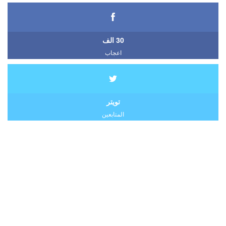
30 الف
اعجاب
تويتر
المتابعين