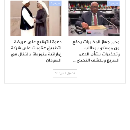
سياسية
سياسية
مدير جهاز المخابرات يدفع
دعوة للتوقيع على عريضة
من موسكو بمطالب
لتطبيق عقوبات على شركة
وتحذيرات بشأن الدعم
إماراتية متورطة بالقتال في
السريع ويكشف التحدي…
السودان
تحميل المزيد