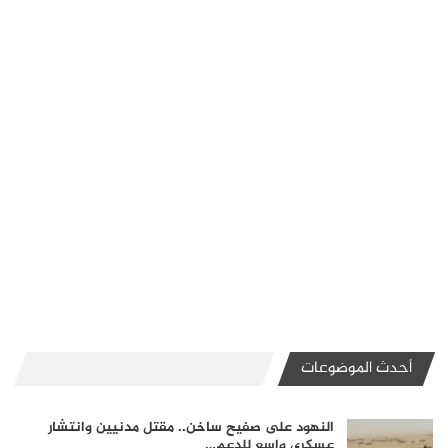
أحدث الموضوعات
النهود على صفيح ساخن.. مقتل مدنيين وانتشار
عسكري واسع للدعم…