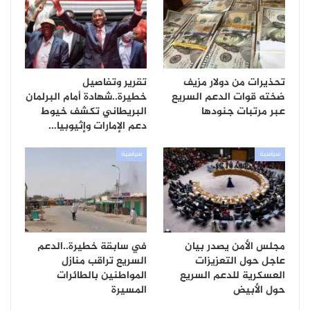
تحذيرات من دولار مزيف
تقرير وتفاصيل
ضخته قوات الدعم السريع
خطيرة..شهادة أمام البرلمان
عبر مرتبات جنودها
البريطاني تكشف خيوط
دعم الإمارات وإثيوبيا…
سياسية
سياسية
مجلس الأمن يصدر بيان
في سابقة خطيرة..الدعم
عاجل حول التعزيزات
السريع تراقب منازل
العسكرية للدعم السريع
المواطنين بالطائرات
حول الأبيض
المسيرة