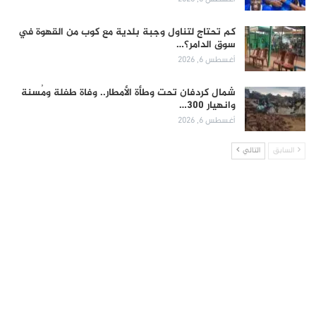
كم تحتاج لتناول وجبة بلدية مع كوب من القهوة في
سوق الدامر؟…
أغسطس 6, 2026
شمال كردفان تحت وطأة الأمطار.. وفاة طفلة ومُسنة
وانهيار 300…
أغسطس 6, 2026
السابق
التالي