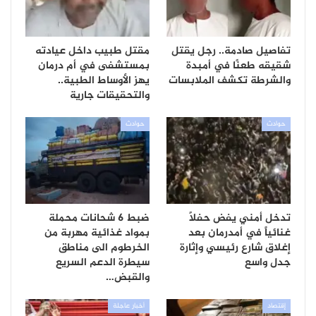
تفاصيل صادمة.. رجل يقتل
مقتل طبيب داخل عيادته
شقيقه طعنًا في أمبدة
بمستشفى في أم درمان
والشرطة تكشف الملابسات
يهز الأوساط الطبية..
والتحقيقات جارية
حوادث
حوادث
تدخل أمني يفض حفلاً
ضبط 6 شحانات محملة
غنائياً في أمدرمان بعد
بمواد غذائية مهربة من
إغلاق شارع رئيسي وإثارة
الخرطوم الى مناطق
جدل واسع
سيطرة الدعم السريع
والقبض…
إقتصاد
أخبار عاجلة