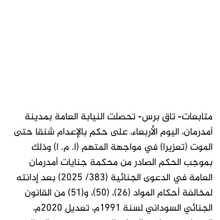
متابعات- تاق برس- تحصلت النيابة العامة بمدينة
أمدرمان، اليوم الأربعاء، على حكم بالإعدام شنقا حتى
الموت (تعزيرا) في مواجهة المتهم (ا. م. ا) وذلك
بموجب الحكم الصادر من محكمة جنايات أمدرمان
العامة في الدعوى الجنائية (383/ 2025) بعد إدانته
لمخالفة أحكام المواد (26)، (50)، و(51) من القانون
الجنائي السوداني لسنة 1991م، تعديل 2020م،