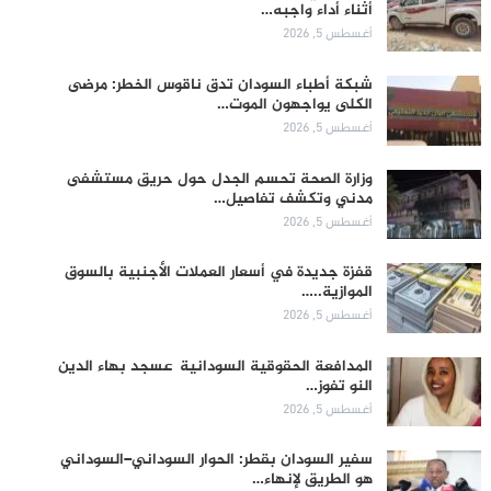
أثناء أداء واجبه…
أغسطس 5, 2026
شبكة أطباء السودان تدق ناقوس الخطر: مرضى
الكلى يواجهون الموت…
أغسطس 5, 2026
وزارة الصحة تحسم الجدل حول حريق مستشفى
مدني وتكشف تفاصيل…
أغسطس 5, 2026
قفزة جديدة في أسعار العملات الأجنبية بالسوق
الموازية..…
أغسطس 5, 2026
المدافعة الحقوقية السودانية عسجد بهاء الدين
النو تفوز…
أغسطس 5, 2026
سفير السودان بقطر: الحوار السوداني–السوداني
هو الطريق لإنهاء…