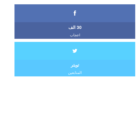
30 الف
اعجاب
تويتر
المتابعين