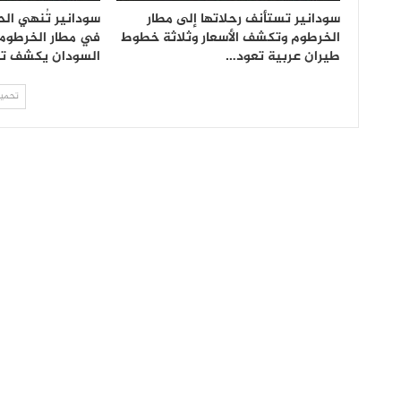
سودانير تستأنف رحلاتها إلى مطار
سودانير تُنهي ال
الخرطوم وتكشف الأسعار وثلاثة خطوط
في مطار الخرطوم 
طيران عربية تعود…
السودان يكشف ت
تحميل