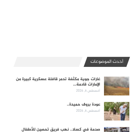
أحدث الموضوعات
غارات جوية مكثفة تدمر قافلة عسكرية كبيرة من
الإمارات قادمة…
أغسطس 6, 2026
عودة بروف حميدة..
أغسطس 6, 2026
صدمة في كسلا.. نهب فريق تحصين للأطفال