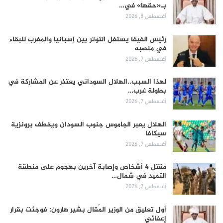
بـ«حقها» في…
أغسطس 8, 2026
رئيس الفيفا يستغل التوتر بين إسبانيا والمغرب للبقاء
في منصبه
أغسطس 7, 2026
لهذا السبب..الهلال السوداني يعتذر عن المشاركة في
بطولة غرب…
أغسطس 7, 2026
الهلال يعبر الجاموس جنوب السودان ويخطف برونزية
سيكافا
أغسطس 7, 2026
مقتل 4 أشخاص وإصابة آخرين بهجوم على منطقة
التميد في شمال…
أغسطس 7, 2026
أول تعليق من الوزير المُقال بشير هارون: فوجئت بقرار
إعفائي