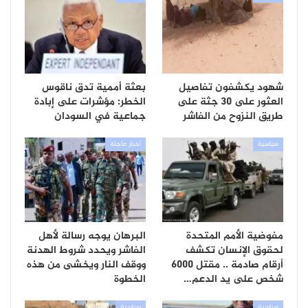
شهود يكشفون تفاصيل
بعثة أممية تدق ناقوس
العثور على 30 جثة على
الخطر: مؤشرات على إبادة
طريق النزوح من الفاشر
جماعية في السودان
سياسية
أخبار عاجلة
مفوضية الأمم المتحدة
البرهان يوجه رسالة لأهل
لحقوق الإنسان تكشف
الفاشر ويحدد شروط الهدنة
أرقام صادمة .. مقتل 6000
ووقف النار ويخشى من هذه
شخص على يد الدعم…
الخطوة
سياسية
سياسية