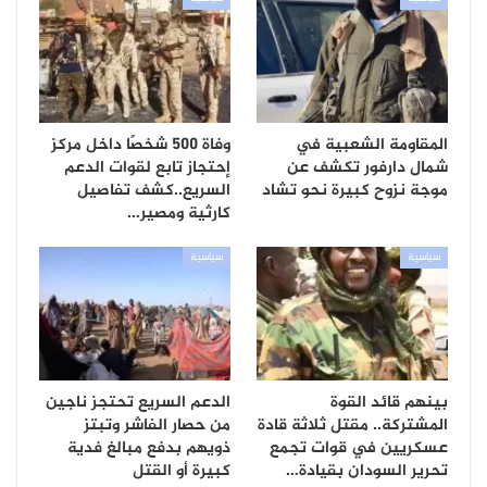
المقاومة الشعبية في
وفاة 500 شخصًا داخل مركز
شمال دارفور تكشف عن
إحتجاز تابع لقوات الدعم
موجة نزوح كبيرة نحو تشاد
السريع..كشف تفاصيل
كارثية ومصير…
سياسية
سياسية
بينهم قائد القوة
الدعم السريع تحتجز ناجين
المشتركة.. مقتل ثلاثة قادة
من حصار الفاشر وتبتز
عسكريين في قوات تجمع
ذويهم بدفع مبالغ فدية
تحرير السودان بقيادة…
كبيرة أو القتل