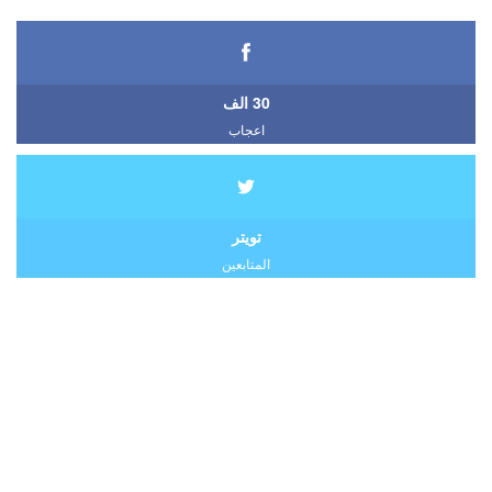
30 الف
اعجاب
تويتر
المتابعين