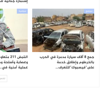
إستمارة جنائية لل
مجتمع
سياسية
جمع 8 آلاف سيارة مدمرة في الحرب
القبض 211
بالخرطوم وإطلاق خدمة
على”فيسبوك”للتعرف…
عملية أمنية في…
تحميل