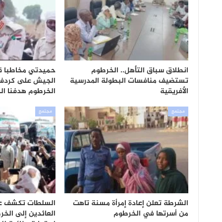
انطلاق سباق التأهل.. الخرطوم
حميدتي مخاطبا ق
تستضيف منافسات البطولة المدرسية
الجيش على كردفان
الأفريقية
الخرطوم هدفنا ال
مجتمع
مجتمع
الشرطة تعلن إعادة إمرأة مسنة تاهت
السلطات تكشف ع
من أسرتها في الخرطوم
العائدين إلى الخر