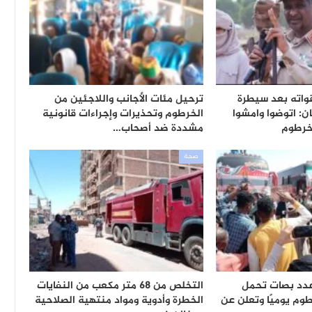
واته بعد سيطرة
ترحيل مئات الأجانب واللاجئين من
: اتوضوا وامشوا
الخرطوم وتحذيرات وإجراءات قانونية
خرطوم
مشددة ضد أصحاب…
صحة
دد بصات تحمل
التخلص من 68 متر مكعب من النفايات
طوم يوميًا وتعلن عن
الخطرة وأدوية ومواد منتهية الصلاحية