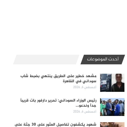
أحدث الموضوعات
مشهد خطير على الطريق ينتهي بضبط شاب
سوداني في القاهرة
أغسطس 6, 2026
رئيس الوزراء السوداني: تحرير دارفور بات قريباً
جداً وندعو…
أغسطس 6, 2026
شهود يكشفون تفاصيل العثور على 30 جثة على