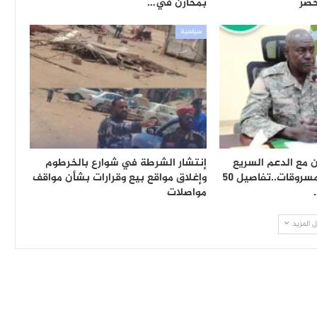
حصر
بمخازن في…
سياسية
 متعاون مع الدعم السريع
إنتشار الشرطة في شوارع بالخرطوم
وعصابة وأسلحة ومسروقات..تفاصيل 50
وإغلاق مواقع بيع وقرارات بشأن مواقف
مواصلات
 المزيد