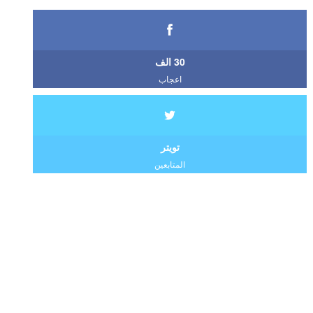
30 الف
اعجاب
تويتر
المتابعين