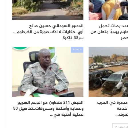
دد بصات تحمل
المصور السوداني حسين صالح
طوم يوميًا وتعلن عن
أري..حكايات 6 آلاف صورة من الخرطوم ..
حصر
سرقة ذاكرة
سياسية
ارة مدمرة في الحرب
القبض 211 متعاون مع الدعم السريع
 خدمة
وعصابة وأسلحة ومسروقات..تفاصيل 50
تعرف…
عملية أمنية في…
 المزيد