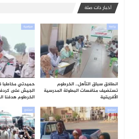
أخبار ذات صلة
رياضة
سياسية
انطلاق سباق التأهل.. الخرطوم
حميدتي مخاطبا ق
تستضيف منافسات البطولة المدرسية
الجيش على كردفان
الأفريقية
الخرطوم هدفنا ال
مجتمع
مجتمع