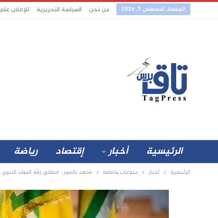
الجمعة, أغسطس 7, 2026
من نحن
السياسة التحريرية
للإعلان على
الرئيسية
أخبار
إقتصاد
رياضة
الرئيسية
أخبار
منوعات وثقافة
شاهد بالصور.. انطلاق زفّة المولد النبوي