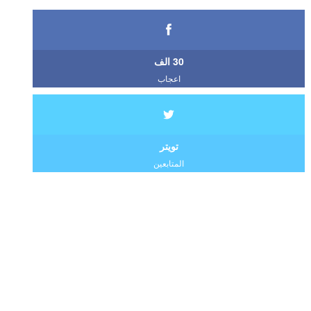
30 الف
اعجاب
تويتر
المتابعين