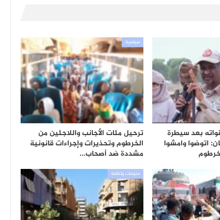
سياسية
واته بعد سيطرة
ترحيل مئات الأجانب واللاجئين من
: اتوضوا وامشوا
الخرطوم وتحذيرات وإجراءات قانونية
خرطوم
مشددة ضد أصحاب…
منوعات وثقافة