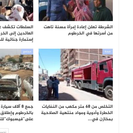
الشرطة تعلن إعادة إمرأة مسنة تاهت
السلطات تكشف ع
من أسرتها في الخرطوم
العائدين إلى الخر
إستمارة جنائية لل
صحة
مجتمع
التخلص من 68 متر مكعب من النفايات
جمع 8 آلاف سي
الخطرة وأدوية ومواد منتهية الصلاحية
بالخرطوم وإطلاق
بمخازن في…
على”فيسبوك”لل
تحميل