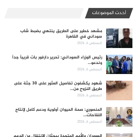
أحدث الموضوعات
مشهد خطير على الطريق ينتهي بضبط شاب
سوداني في القاهرة
أغسطس 6, 2026
رئيس الوزراء السوداني: تحرير دارفور بات قريباً جداً
وندعو…
أغسطس 6, 2026
شهود يكشفون تفاصيل العثور على 30 جثة على
طريق النزوح من…
أغسطس 6, 2026
المنصوري: صحة الحيوان أولوية ودعم كامل لإنتاج
اللقاحات…
أغسطس 6, 2026
السودان والأمم المتحدة يبحثان الانتقال من الدعم