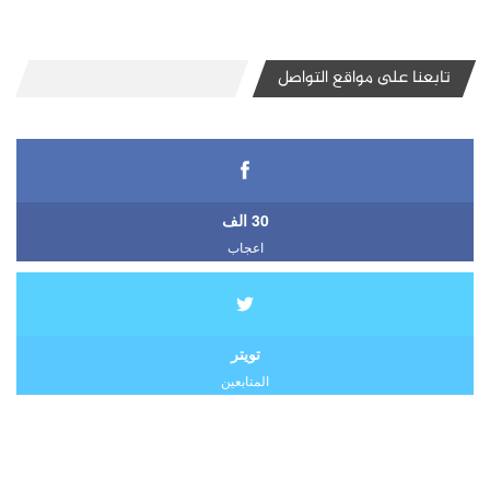
تابعنا على مواقع التواصل
30 الف
اعجاب
تويتر
المتابعين