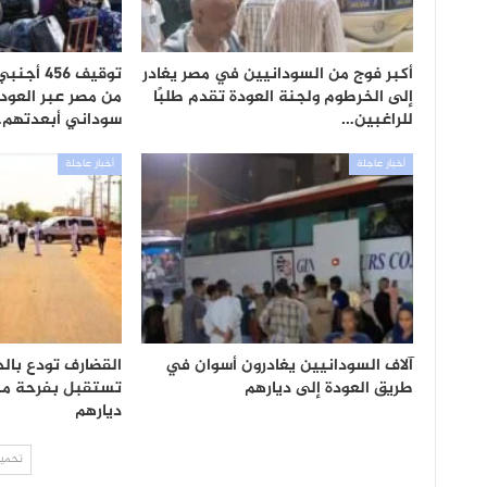
أكبر فوج من السودانيين في مصر يغادر
توقيف 56
إلى الخرطوم ولجنة العودة تقدم طلبًا
للراغبين…
سوداني أبعدتهم
أخبار عاجلة
أخبار عاجلة
آلاف السودانيين يغادرون أسوان في
القضارف تودع بال
طريق العودة إلى ديارهم
تستقبل بفرحة مئا
ديارهم
تحميل