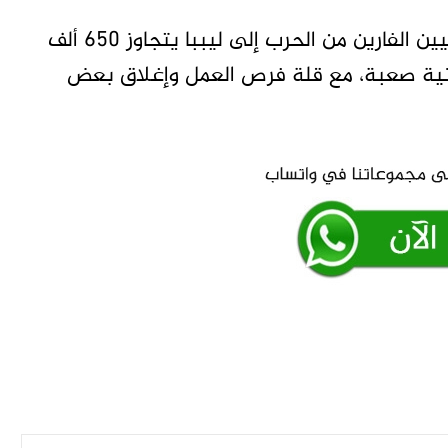
وتشير تقارير الأمم المتحدة إلى أن عدد السودانيين الفارين من الحرب إلى ليببا يتجاوز 650 ألف
انية صعبة، مع قلة فرص العمل وإغلاق بعض