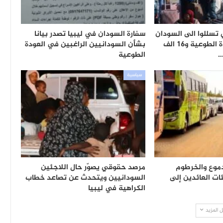
4 أجنبي تسللوا الى السودان
سفارة السودان في ليبيا تصدر بيانا
من مصر عبر العودة الطوعية و16 الف
بشأن السودانيين الراغبين في العودة
…
الطوعية
سياسية
دموع والخرطوم
مرصد حقوقي يصوّر حال اللاجئين
ت العائدين إلى
السودانيين ويتحدث عن تصاعد خطاب
الكراهية في ليبيا
 المزيد