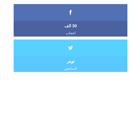
30 الف
اعجاب
تويتر
المتابعين