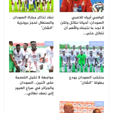
كواسي أبياه للاعبي
نفاد تذاكر مباراة السودان
السودان: أحيانا نقاتل ولكن
والسنغال لحجز برونزية
لا نجد ما نتمناه والأهم أن
“الشان”
تقاتل حتى…
أخبار عاجلة
رياضة
منتخب السودان يودع
مواجهة لا تقبل القسمة
بطولة “الشان”
على اثنين.. السودان
والجزائر في صراع العبور
إلى نصف نهائي…
رياضة