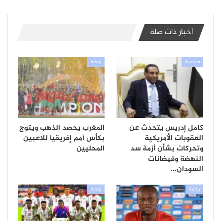
أخبار ذات صلة
سياسية
رياضة
كامل إدريس يتحدث عن
المغرب يحصد الذهب ويتوج
العقوبات الأمريكية
بكأس أمم إفريقيا للاعبين
وتحركات بشأن أزمة سد
المحليين
النهضة وفيضانات
السودان…
رياضة
رياضة