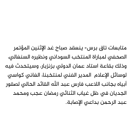
متابعات تاق برس- ينعقد صباح غد الإثنين المؤتمر
الصحفي لمباراة المنتخب السوداني ونظيره السنغالي،
وذلك بقاعة استاد عمان الدولي بزنزبار، وسيتحدث فيه
لوسائل الإعلام المدير الفني لمنتخبنا، الغاني كواسي
أبياه بجانب اللاعب فارس عبد الله القائد الحالي لصقور
الجديان في ظل غياب الثنائي رمضان عجب ومحمد
عبد الرحمن بداعي الإصابة.