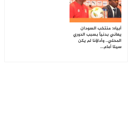
أبياه: منتخب السودان
يعاني بدنياً بسبب الدوري
المحلي.. وأداؤنا لم يكن
سيئا أمام…