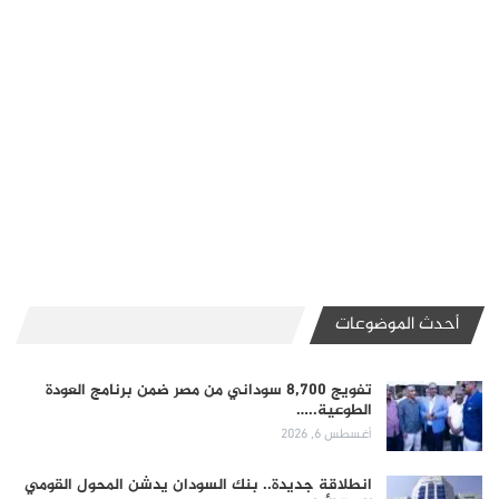
أحدث الموضوعات
تفويج 8,700 سوداني من مصر ضمن برنامج العودة
الطوعية..…
أغسطس 6, 2026
انطلاقة جديدة.. بنك السودان يدشن المحول القومي