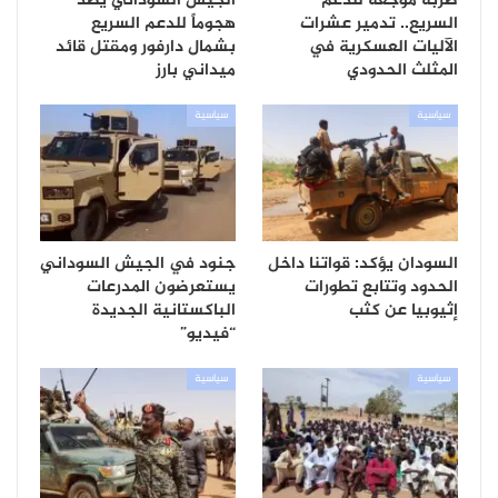
ضربة موجعة للدعم
الجيش السوداني يصد
السريع.. تدمير عشرات
هجوماً للدعم السريع
الآليات العسكرية في
بشمال دارفور ومقتل قائد
المثلث الحدودي
ميداني بارز
سياسية
سياسية
السودان يؤكد: قواتنا داخل
جنود في الجيش السوداني
الحدود وتتابع تطورات
يستعرضون المدرعات
إثيوبيا عن كثب
الباكستانية الجديدة
“فيديو”
سياسية
سياسية