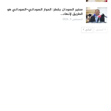
سفير السودان بقطر: الحوار السوداني–السوداني هو
الطريق لإنهاء…
أغسطس 5, 2026
السابق
التالي