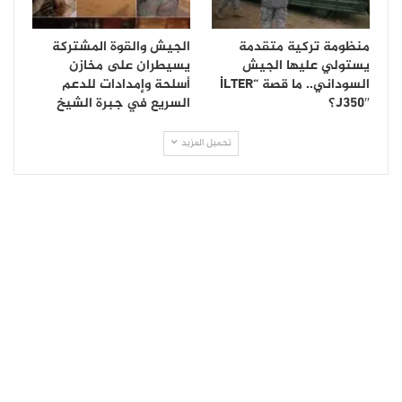
منظومة تركية متقدمة
الجيش والقوة المشتركة
يستولي عليها الجيش
يسيطران على مخازن
السوداني.. ما قصة “İLTER
أسلحة وإمدادات للدعم
J350″؟
السريع في جبرة الشيخ
تحميل المزيد