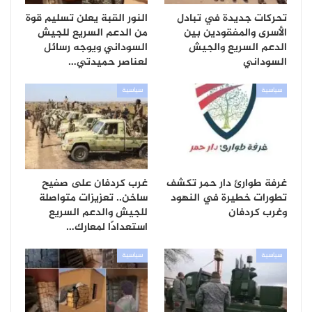
تحركات جديدة في تبادل
النور القبة يعلن تسليم قوة
الأسرى والمفقودين بين
من الدعم السريع للجيش
الدعم السريع والجيش
السوداني ويوجه رسائل
السوداني
لعناصر حميدتي…
سياسية
سياسية
غرفة طوارئ دار حمر تكشف
غرب كردفان على صفيح
تطورات خطيرة في النهود
ساخن.. تعزيزات متواصلة
وغرب كردفان
للجيش والدعم السريع
استعدادًا لمعارك…
سياسية
سياسية