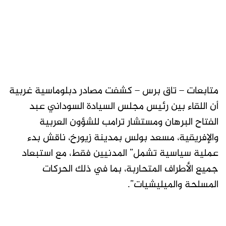
متابعات – تاق برس – كشفت مصادر دبلوماسية غربية
أن اللقاء بين رئيس مجلس السيادة السوداني عبد
الفتاح البرهان ومستشار ترامب للشؤون العربية
والإفريقية، مسعد بولس بمدينة زيورخ، ناقش بدء
عملية سياسية تشمل” المدنيين فقط، مع استبعاد
جميع الأطراف المتحاربة، بما في ذلك الحركات
المسلحة والميليشيات”.