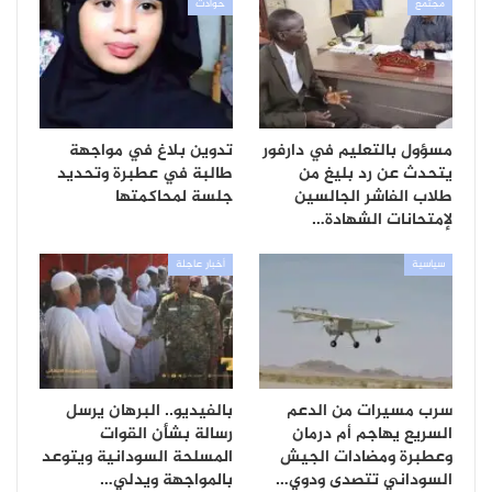
مجتمع
حوادث
مسؤول بالتعليم في دارفور
تدوين بلاغ في مواجهة
يتحدث عن رد بليغ من
طالبة في عطبرة وتحديد
طلاب الفاشر الجالسين
جلسة لمحاكمتها
لإمتحانات الشهادة…
سياسية
أخبار عاجلة
سرب مسيرات من الدعم
بالفيديو.. البرهان يرسل
السريع يهاجم أم درمان
رسالة بشأن القوات
وعطبرة ومضادات الجيش
المسلحة السودانية ويتوعد
السوداني تتصدى ودوي…
بالمواجهة ويدلي…