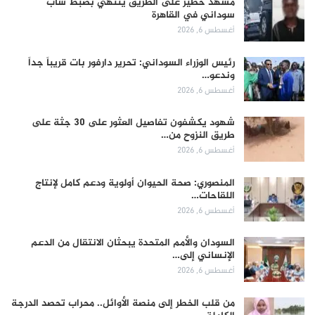
مشهد خطير على الطريق ينتهي بضبط شاب
سوداني في القاهرة
أغسطس 6, 2026
رئيس الوزراء السوداني: تحرير دارفور بات قريباً جداً
وندعو…
أغسطس 6, 2026
شهود يكشفون تفاصيل العثور على 30 جثة على
طريق النزوح من…
أغسطس 6, 2026
المنصوري: صحة الحيوان أولوية ودعم كامل لإنتاج
اللقاحات…
أغسطس 6, 2026
السودان والأمم المتحدة يبحثان الانتقال من الدعم
الإنساني إلى…
أغسطس 6, 2026
من قلب الخطر إلى منصة الأوائل.. محراب تحصد الدرجة