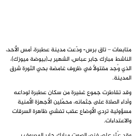
متابعات – تاق برس- ودّعت مدينة عطبرة، أمس الأحد،
الناشط مبارك جابر عباس، الشهير بـ(بيوضة ميوزك)،
الذي وُجد مقتولًا في ظروف غامضة بحي الثورة شرق
المدينة.
وقد تقاطرت جموع غفيرة من سكان عطبرة لوداعه
وأداء الصلاة على جثمانه، محمّلين الأجهزة الأمنية
مسؤولية تردي الأوضاع عقب تفشي ظاهرة السرقات
والاعتداءات.
وقد عُثر على فني الصوت مبارك جابر المعروف بـ