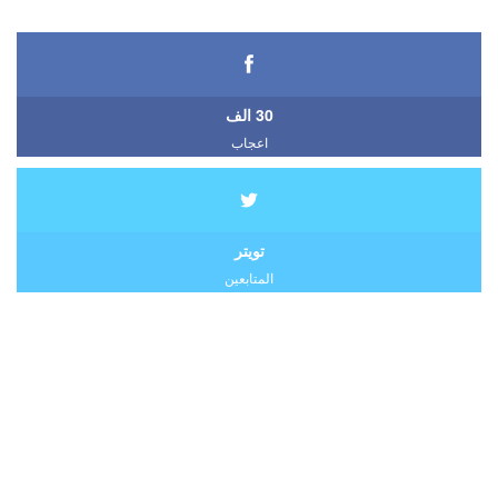
30 الف
اعجاب
تويتر
المتابعين