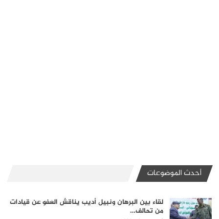
أحدث الموضوعات
لقاء بين البرهان ونبيل أديب يناقش العفو عن قيادات
من تحالف…