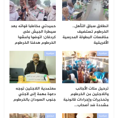
انطلاق سباق التأهل..
حميدتي مخاطبا قواته بعد
الخرطوم تستضيف
سيطرة الجيش على
منافسات البطولة المدرسية
كردفان: اتوضوا وامشوا
الأفريقية
الخرطوم هدفنا الخرطوم
سياسية
سياسية
ترحيل مئات الأجانب
معتمدية اللاجئين توجه
واللاجئين من الخرطوم
دعوة مهمة إلى لاجئي
وتحذيرات وإجراءات قانونية
جنوب السودان بالخرطوم
مشددة ضد أصحاب…
سياسية
مجتمع