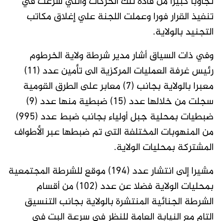
تجاوبا كبيرا من قادة تلك الحركات والتي شرعت في
تنفيذ القرار فورا وعملت اللجنة علي إغلاق مكاتب
التجنيد بالولاية.
وفي ذات السياق أشار مدير شرطة ولاية الخرطوم
رئيس غرفة العمليات المركزية الى تأمين عدد (11)
معبرا بالولاية بجانب (7) معابر على الطرق القومية
سجلت من خلالها عدد (15) ضبطية منها عدد (9)
ضبطيات بمحلية جبل أولياء بجانب ضبط عدد (995)
من المنهوبات المختلفة التى تم ضبطها عبر الأطواف
المشتركة بمحليات الولاية.
مشيرا إلى انتشار عدد (194) موقع للشرطة المجتمعية
بمحليات الولاية فضلا عن عدد (102) من أقسام
الشرطة الجنائية المنتشرة بالولاية بجانب التنسيق
التام مع النيابة العامة للنظر فى سرعة البت في