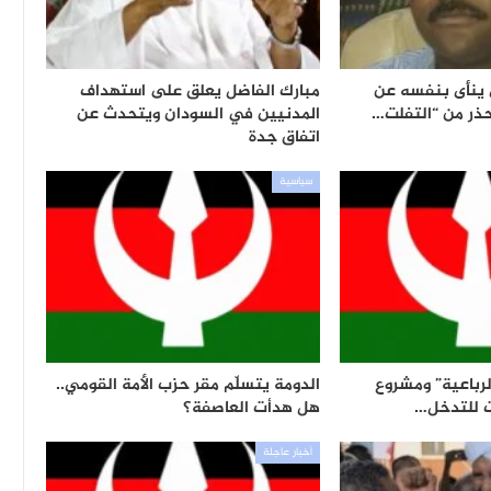
 ينأى بنفسه عن
مبارك الفاضل يعلق على استهداف
ذر من “التفلت…
المدنيين في السودان ويتحدث عن
اتفاق جدة
سياسية
الرباعية” ومشروع
الدومة يتسلّم مقر حزب الأمة القومي..
ت للتدخل…
هل هدأت العاصفة؟
أخبار عاجلة