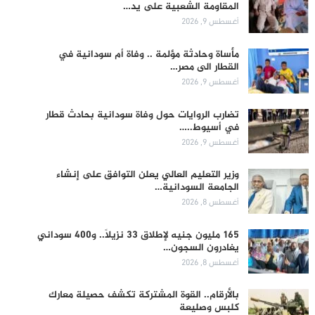
المقاومة الشعبية على يد…
أغسطس 9, 2026
مأساة وحادثة مؤلمة .. وفاة أم سودانية في
القطار الى مصر…
أغسطس 9, 2026
تضارب الروايات حول وفاة سودانية بحادث قطار
في أسيوط..…
أغسطس 9, 2026
وزير التعليم العالي يعلن التوافق على إنشاء
الجامعة السودانية…
أغسطس 8, 2026
165 مليون جنيه لإطلاق 33 نزيلاً.. و400 سوداني
يغادرون السجون…
أغسطس 8, 2026
بالأرقام.. القوة المشتركة تكشف حصيلة معارك
كلبس وصليعة