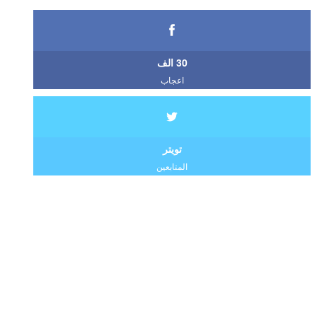
30 الف
اعجاب
تويتر
المتابعين