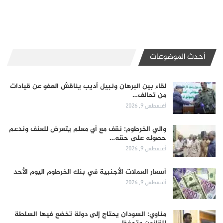
أحدث الموضوعات
لقاء بين البرهان ونبيل أديب يناقش العفو عن قيادات
من تحالف…
أغسطس 9, 2026
والي الخرطوم: نقف مع أي معلم يتعرض للعنف وندعم
حصوله على حقه…
أغسطس 9, 2026
أسعار العملات الأجنبية في بنك الخرطوم اليوم الأحد
أغسطس 9, 2026
مناوي: السودان يحتاج إلى دولة تخضع فيها السلطة