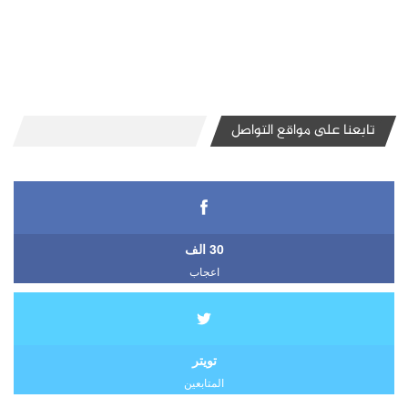
تابعنا على مواقع التواصل
30 الف
اعجاب
تويتر
المتابعين