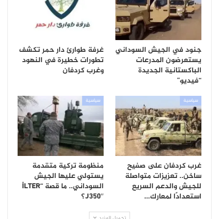
جنود في الجيش السوداني
غرفة طوارئ دار حمر تكشف
يستعرضون المدرعات
تطورات خطيرة في النهود
الباكستانية الجديدة
وغرب كردفان
“فيديو”
سياسية
سياسية
غرب كردفان على صفيح
منظومة تركية متقدمة
ساخن.. تعزيزات متواصلة
يستولي عليها الجيش
للجيش والدعم السريع
السوداني.. ما قصة “İLTER
استعدادًا لمعارك…
J350″؟
تحميل المزيد