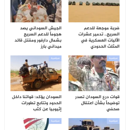
ضربة موجعة للدعم
الجيش السوداني يصد
السريع.. تدمير عشرات
هجوماً للدعم السريع
الآليات العسكرية في
بشمال دارفور ومقتل قائد
المثلث الحدودي
ميداني بارز
سياسية
سياسية
قوات درع السودان تصدر
السودان يؤكد: قواتنا داخل
توضيحاً بشأن اعتقال
الحدود وتتابع تطورات
صحفي
إثيوبيا عن كثب
سياسية
سياسية