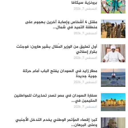
برونزية سيكافا
أغسطس 7, 2026
مقتل 4 أشخاص وإصابة آخرين بهجوم على
منطقة التميد في شمال…
أغسطس 7, 2026
أول تعليق من الوزير المُقال بشير هارون: فوجئت
بقرار إعفائي
أغسطس 7, 2026
مطار زايد في السودان يفتح الباب أمام حركة
جوية جديدة
أغسطس 7, 2026
سفارة السودان في مصر تصدر تحذيرات للمواطنين
المقيمين في…
أغسطس 7, 2026
كبر: إقصاء المؤتمر الوطني يخدم التدخل الأجنبي
وعلى البرهان…