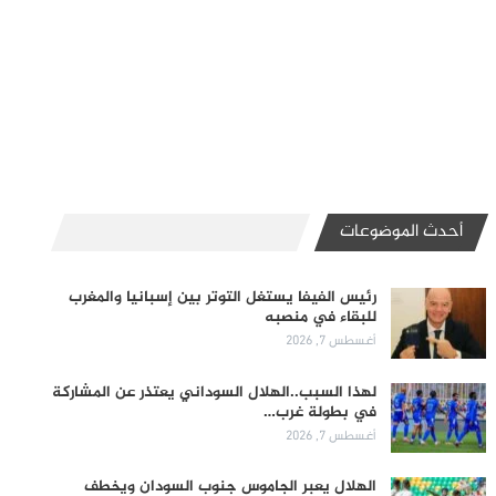
أحدث الموضوعات
رئيس الفيفا يستغل التوتر بين إسبانيا والمغرب
للبقاء في منصبه
أغسطس 7, 2026
لهذا السبب..الهلال السوداني يعتذر عن المشاركة
في بطولة غرب…
أغسطس 7, 2026
الهلال يعبر الجاموس جنوب السودان ويخطف