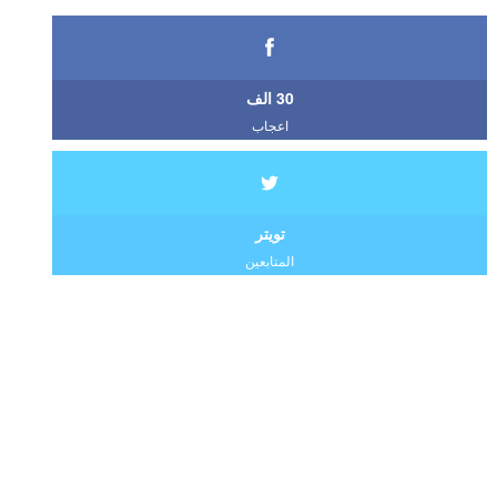
30 الف
اعجاب
تويتر
المتابعين