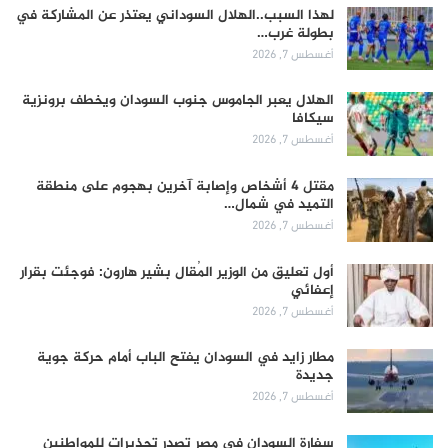
لهذا السبب..الهلال السوداني يعتذر عن المشاركة في
بطولة غرب…
أغسطس 7, 2026
الهلال يعبر الجاموس جنوب السودان ويخطف برونزية
سيكافا
أغسطس 7, 2026
مقتل 4 أشخاص وإصابة آخرين بهجوم على منطقة
التميد في شمال…
أغسطس 7, 2026
أول تعليق من الوزير المُقال بشير هارون: فوجئت بقرار
إعفائي
أغسطس 7, 2026
مطار زايد في السودان يفتح الباب أمام حركة جوية
جديدة
أغسطس 7, 2026
سفارة السودان في مصر تصدر تحذيرات للمواطنين