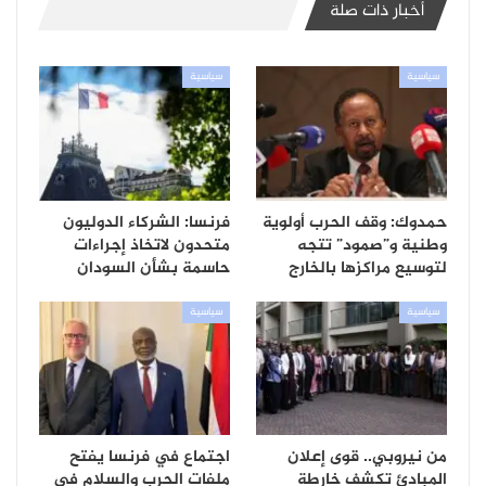
أخبار ذات صلة
سياسية
سياسية
حمدوك: وقف الحرب أولوية
فرنسا: الشركاء الدوليون
وطنية و”صمود” تتجه
متحدون لاتخاذ إجراءات
لتوسيع مراكزها بالخارج
حاسمة بشأن السودان
سياسية
سياسية
من نيروبي.. قوى إعلان
اجتماع في فرنسا يفتح
المبادئ تكشف خارطة
ملفات الحرب والسلام في