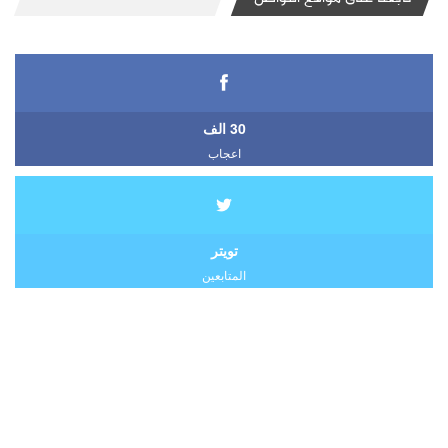
30 الف
اعجاب
تويتر
المتابعين