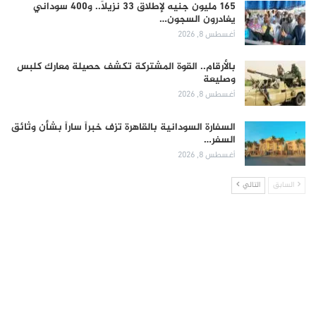
165 مليون جنيه لإطلاق 33 نزيلاً.. و400 سوداني
يغادرون السجون…
أغسطس 8, 2026
بالأرقام.. القوة المشتركة تكشف حصيلة معارك كلبس
وصليعة
أغسطس 8, 2026
السفارة السودانية بالقاهرة تزف خبراً ساراً بشأن وثائق
السفر…
أغسطس 8, 2026
السابق
التالي