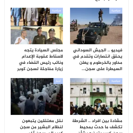
سياسية
سياسية
فيديو .. الجيش السوداني
مجلس السيادة يتجه
يحقق انتصارات وتقدم في
لاسقاط عقوبة الإعدام
محاور بالخرطوم و يعلن
ونائب رئيس القضاء في
السيطرة على سجن…
زيارة مفاجئة لسجن كوبر
سياسية
أخبار
مشادة بين افراد .. الشرطة
نقل معتقلين يتبعون
تكشف ما حدث بمحيط
لنظام البشير من سجن