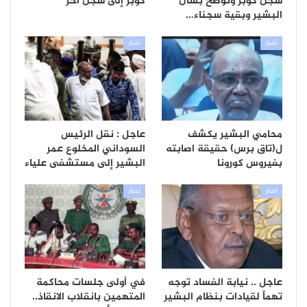
سجن كوبر وتوضح بشأن
كوبر إلى سجن آخر
البشير وبقية سجناء…
أخبار
أخبار
محامي البشير يكشف
عاجل : نقل الرئيس
ل(تاق برس) حقيقة اصابته
السوداني المخلوع عمر
بفيروس كورونا
البشير إلى مستشفى علياء
أخبار
أخبار
عاجل .. نيابة الفساد توجه
في أولى جلسات محاكمة
تهماً لقيادات بنظام البشير
المتهمين بانقلاب الانقاذ..