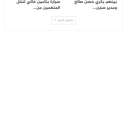
بينهم بكري حسن صالح
سيارة بتأمين عالي لنقل
ومدير سجن…
المتهمين من…
تحميل المزيد