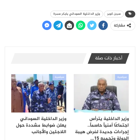
سجن كوبر
وزير الداخلية السوداني بابكر سمرة
مشاركة
أخبار ذات صلة
سياسية
سياسية
وزير الداخلية يترأس
وزير الداخلية السوداني
اجتماعًا أمنياً حاسماً..
يعلن ضوابط مشددة حول
إجراءات جديدة لفرض هيبة
اللاجئين والأجانب
الدولة وتجميع 15…