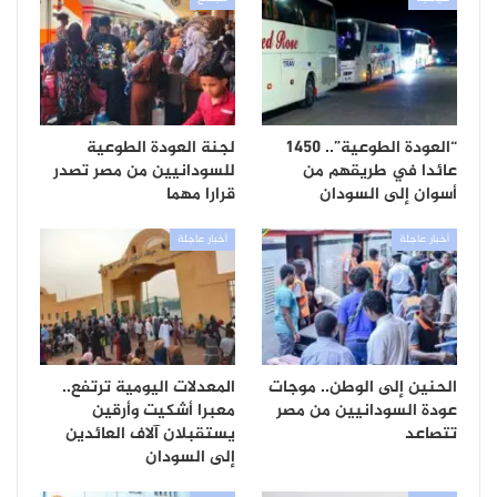
“العودة الطوعية”.. 1450
لجنة العودة الطوعية
عائدا في طريقهم من
للسودانيين من مصر تصدر
أسوان إلى السودان
قرارا مهما
أخبار عاجلة
أخبار عاجلة
الحنين إلى الوطن.. موجات
المعدلات اليومية ترتفع..
عودة السودانيين من مصر
معبرا أشكيت وأرقين
تتصاعد
يستقبلان آلاف العائدين
إلى السودان