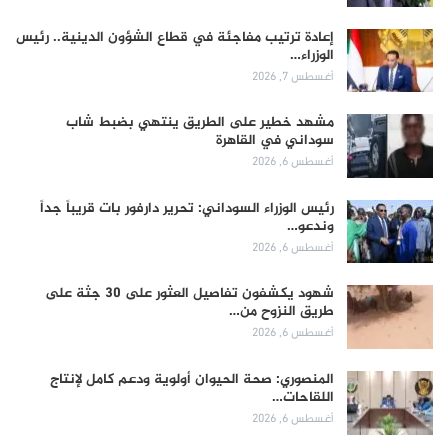
إعادة ترتيب مفاجئة في قطاع الشؤون الدينية.. رئيس
الوزراء…
أغسطس 7, 2026
مشهد خطير على الطريق ينتهي بضبط شاب
سوداني في القاهرة
أغسطس 6, 2026
رئيس الوزراء السوداني: تحرير دارفور بات قريباً جداً
وندعو…
أغسطس 6, 2026
شهود يكشفون تفاصيل العثور على 30 جثة على
طريق النزوح من…
أغسطس 6, 2026
المنصوري: صحة الحيوان أولوية ودعم كامل لإنتاج
اللقاحات…
أغسطس 6, 2026