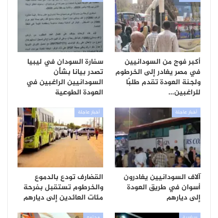
أكبر فوج من السودانيين
سفارة السودان في ليبيا
في مصر يغادر إلى الخرطوم
تصدر بيانا بشأن
ولجنة العودة تقدم طلبًا
السودانيين الراغبين في
للراغبين…
العودة الطوعية
أخبار عاجلة
أخبار عاجلة
آلاف السودانيين يغادرون
القضارف تودع بالدموع
أسوان في طريق العودة
والخرطوم تستقبل بفرحة
إلى ديارهم
مئات العائدين إلى ديارهم
سياسية
مجتمع