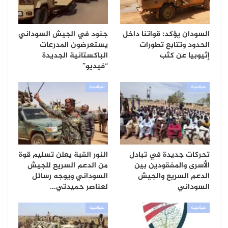
السودان يؤكد: قواتنا داخل
جنود في الجيش السوداني
الحدود وتتابع تطورات
يستعرضون المدرعات
إثيوبيا عن كثب
الباكستانية الجديدة
“فيديو”
سياسية
سياسية
تحركات جديدة في تبادل
النور القبة يعلن تسليم قوة
الأسرى والمفقودين بين
من الدعم السريع للجيش
الدعم السريع والجيش
السوداني ويوجه رسائل
السوداني
لعناصر حميدتي…
سياسية
سياسية