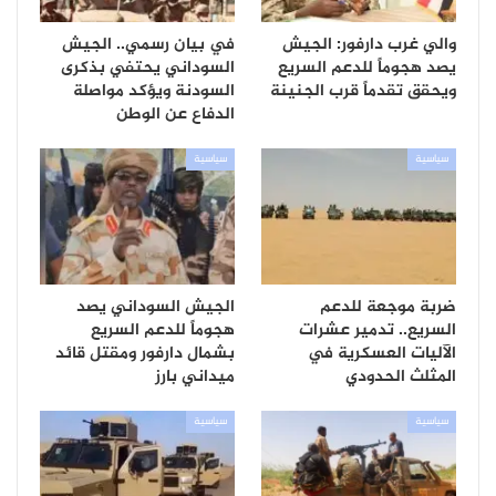
والي غرب دارفور: الجيش
في بيان رسمي.. الجيش
يصد هجوماً للدعم السريع
السوداني يحتفي بذكرى
ويحقق تقدماً قرب الجنينة
السودنة ويؤكد مواصلة
الدفاع عن الوطن
سياسية
سياسية
ضربة موجعة للدعم
الجيش السوداني يصد
السريع.. تدمير عشرات
هجوماً للدعم السريع
الآليات العسكرية في
بشمال دارفور ومقتل قائد
المثلث الحدودي
ميداني بارز
سياسية
سياسية