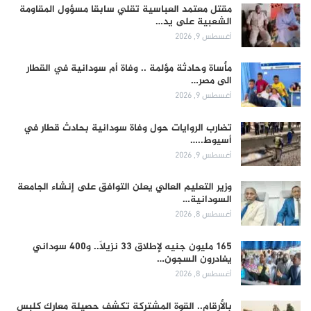
مقتل معتمد العباسية تقلي سابقا مسؤول المقاومة
الشعبية على يد…
أغسطس 9, 2026
مأساة وحادثة مؤلمة .. وفاة أم سودانية في القطار
الى مصر…
أغسطس 9, 2026
تضارب الروايات حول وفاة سودانية بحادث قطار في
أسيوط..…
أغسطس 9, 2026
وزير التعليم العالي يعلن التوافق على إنشاء الجامعة
السودانية…
أغسطس 8, 2026
165 مليون جنيه لإطلاق 33 نزيلاً.. و400 سوداني
يغادرون السجون…
أغسطس 8, 2026
بالأرقام.. القوة المشتركة تكشف حصيلة معارك كلبس