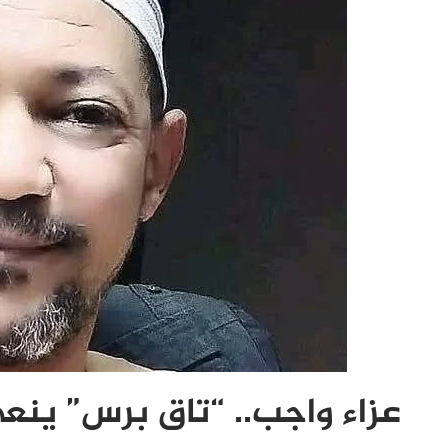
عزاء واجب.. “تاق برس” ينعى