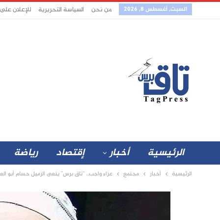
السبت, أغسطس 8, 2026
من نحن
السياسة التحريرية
للإعلان على
الرئيسية
أخبار
إقتصاد
رياضة
الرئيسية
أخبار
مجتمع
عزاء واجب.. “تاق برس” ينعى الزميل حسام أبو العز