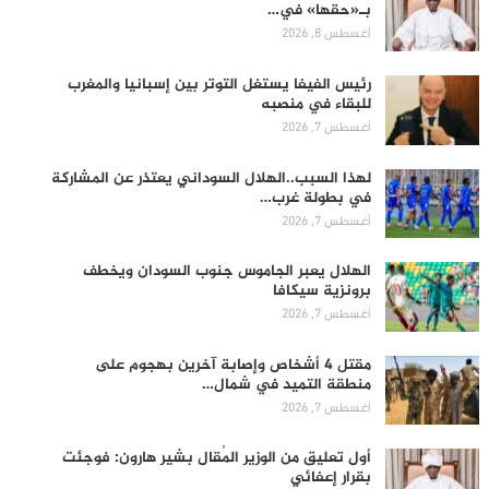
بـ«حقها» في…
أغسطس 8, 2026
رئيس الفيفا يستغل التوتر بين إسبانيا والمغرب
للبقاء في منصبه
أغسطس 7, 2026
لهذا السبب..الهلال السوداني يعتذر عن المشاركة
في بطولة غرب…
أغسطس 7, 2026
الهلال يعبر الجاموس جنوب السودان ويخطف
برونزية سيكافا
أغسطس 7, 2026
مقتل 4 أشخاص وإصابة آخرين بهجوم على
منطقة التميد في شمال…
أغسطس 7, 2026
أول تعليق من الوزير المُقال بشير هارون: فوجئت
بقرار إعفائي