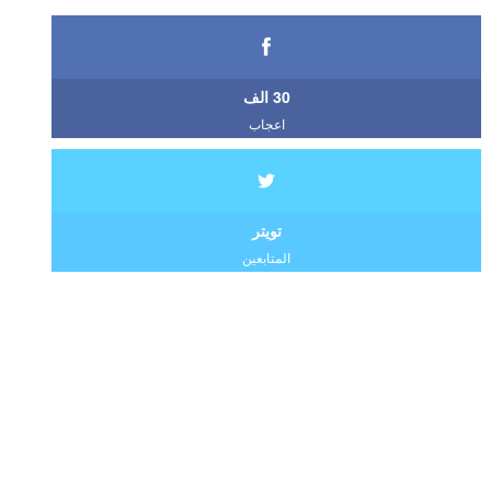
30 الف
اعجاب
تويتر
المتابعين