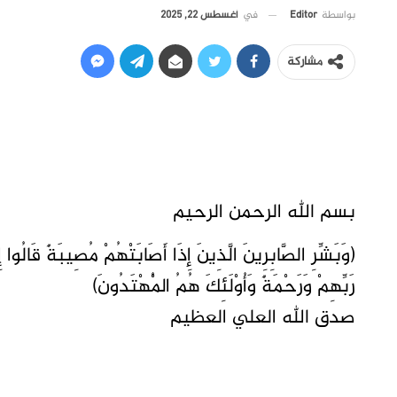
في
أغسطس 22, 2025
بواسطة
Editor
مشاركة
بسم الله الرحمن الرحيم
(وَبَشِّرِ الصَّابِرِينَ الَّذِينَ إِذَا أَصَابَتْهُمْ مُصِيبَةٌ قَالُوا إِنّ
رَبِّهِمْ وَرَحْمَةٌ وَأُوْلَئِكَ هُمُ الْمُهْتَدُونَ)
صدق الله العلي العظيم