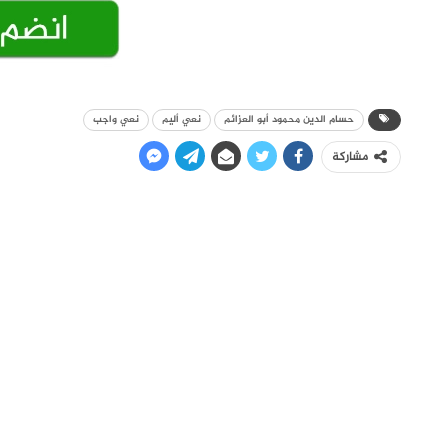
حسام الدين محمود أبو العزائم
نعي أليم
نعي واجب
مشاركة