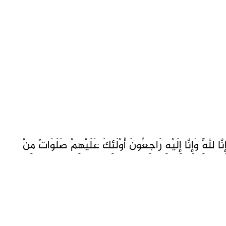
َا لِلَّهِ وَإِنَّا إِلَيْهِ رَاجِعُونَ أُوْلَئِكَ عَلَيْهِمْ صَلَوَاتٌ مِنْ