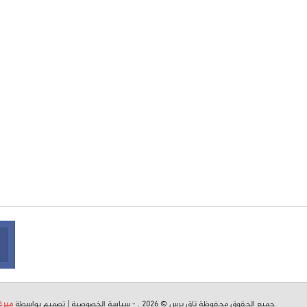
جميع الحقوق محفوظة تاق برس © 2026 . -
سياسة الخصوصية
| تصميم بواسطة
ميرغ