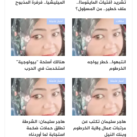
تشريد (فتيات المايقوما)..
الميليشيا.. فرفرة المذبوح
ملف خطير.. من المسؤول؟
مقالات
أخبار عاجلة
انتبهوا.. خطر يواجه
هنالك أسلحة “بيولوجية”
الخرطوم
استخدمت في الحرب
أخبار عاجلة
أخبار عاجلة
هاجر سليمان تكتب عن
هاجر سليمان: الشرطة
مرتبات عمال ولاية الخرطوم
تطلق حملات ضخمة
وبنك النيل
استجابة لما أوردناه