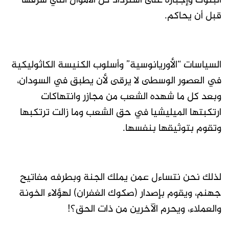
البنوك وإجباره على استرداد كل الأموال التي سرقها
قبل أن يحاكم.
السياسات “الأوريانوسية” وأسلوب الكنيسة الكاثوليكية
في العصور الوسطى لا يرقى لأن يطبق في السودان،
وبعد كل ما شهده الشعب من مجازر وانتهاكات
ارتكبتها الميليشيا في حق الشعب وما زالت ترتكبها
وتقوم بتوثيقها بنفسها.
لذلك نحن نتساءل عمن يملك الجنة وبطرفه مفاتيح
جهنم، ويقوم بإصدار (صكوك الغفران) لهؤلاء الخونة
والعملاء، ويحرم الآخرين من ذات الحق؟!