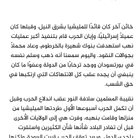
خائن آخر كان قائدًا للمليشيا بشرق النيل، وقبلها كان
عميلًا إسرائيليًا، وإبان الحرب قام بتنفيذ أكبر عمليات
نهب استهدفت بنوك شهيرة بالخرطوم، وعاد محملًا
بجوالات النقود. واليوم سمعنا أنه ذهب وسلم نفسه
في بورتسودان ووجد ترحابًا من الدولة وعفوًا ما كان
ينبغي أن يجده عقب كل الانتهاكات التي ارتكبها في
حق الشعب.
نقيبة المعلمين سلافة النور عقب اندلاع الحرب وقبل
أن تكمل الحرب أسبوعها الأول طردتها الميليشيا من
منزلها وقامت بنهبه، وفرت هي إلى الولايات الأخرى
قبل أن تغادر البلاد شأنها شأن الكثيرين واستقرت
بإحدى الدول. وبعد توقف الحرب قررت العودة، ولكنها