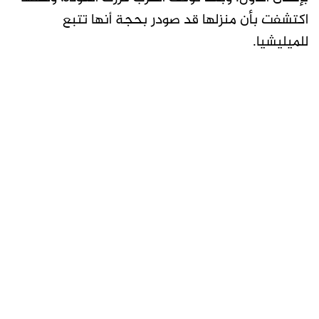
اكتشفت بأن منزلها قد صودر بحجة أنها تتبع
للميليشيا.