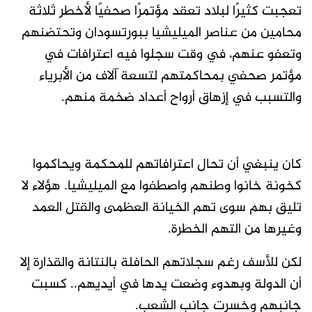
تعجبت كثيرًا لبلاد تعقد مؤتمرًا صحفيًا لأخطر ثلاثة
محامين من عناصر الميليشيا ببورتسودان وتحتضنهم
وتعفو عنهم، في وقت سجلوا فيه اعترافات في
مؤتمر صحفي بمحاكمتهم لتسعة آلاف من الأبرياء
والتسبب في إزهاق أرواح أعداد ضخمة منهم.
كان ينبغي أن تحال اعترافاتهم للمحكمة ويحاكموا
كخونة خانوا وطنهم واصطفوا مع الميليشيا. هؤلاء لا
تليق بهم سوى تهم الخيانة العظمى والقتل العمد
وغيرها من التهم الخطرة.
لكن للأسف رغم سجلاتهم الحافلة بالنتانة والقذارة إلا
أن الدولة وبهدوء وضعت يدها في أيديهم.. كسبت
جانبهم وخسرت جانب الشعب.