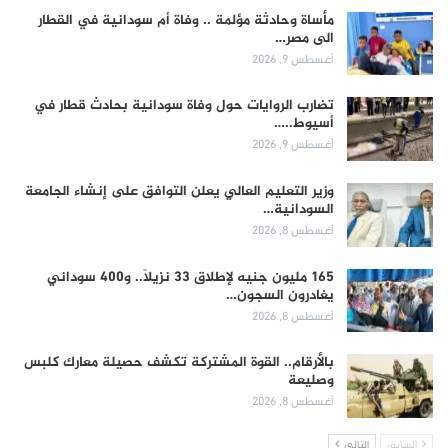
مأساة وحادثة مؤلمة .. وفاة أم سودانية في القطار
الى مصر…
أغسطس 9, 2026
تضارب الروايات حول وفاة سودانية بحادث قطار في
أسيوط..…
أغسطس 9, 2026
وزير التعليم العالي يعلن التوافق على إنشاء الجامعة
السودانية…
أغسطس 8, 2026
165 مليون جنيه لإطلاق 33 نزيلاً.. و400 سوداني
يغادرون السجون…
أغسطس 8, 2026
بالأرقام.. القوة المشتركة تكشف حصيلة معارك كلبس
وصليعة
أغسطس 8, 2026
السابق
التالي