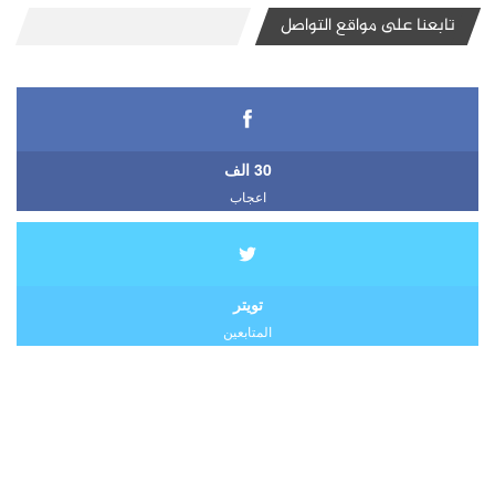
تابعنا على مواقع التواصل
30 الف
اعجاب
تويتر
المتابعين