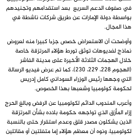
في صفوف الدعم السريع بعد استقدامهم وتجنيدهم
بواسطة دولة الإمارات عن طريق شركات ناشطة في
هذا المجال.
وأوضحت أن الاستعراض خصص جزءا كبيرا منه لعروض
نماذج لفديوهات توثق تورط هؤلاء المرتزقة خاصة
خلال الهجمات الثلاثة الأخيرة على مدينة الفاشر
(الهجوم 228، 229، 230)، كما تم عرض فيديو الرسالة
التي وجهها رئيس الوزراء السوداني كامل إدريس
لحكومة كولومبيا وشعبها بهذا الخصوص.
وأعرب المندوب الدائم لكولومبيا عن الرفض وبالغ الحرج
إزاء المأزق الذي تواجهه حكومة بلاده بشأن المرتزقة
الذين يشكلون مصدر قلق وعدم استقرار حتى بالنسبة
لكولومبيا، ونوه أن معظم هؤلاء إما متفلتين أو مقاتلين