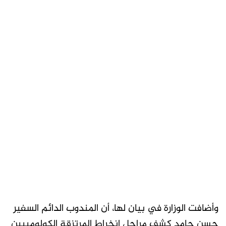
وأضافت الوزارة في بيان لها، أن المندوب الدائم السفير
حسن حامد كشف مراحل انخراط المرتزقة الكولومبيين