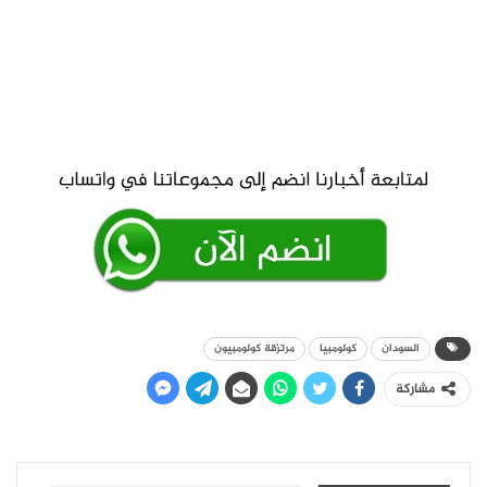
السودان
كولومبيا
مرتزقة كولومبيون
مشاركة