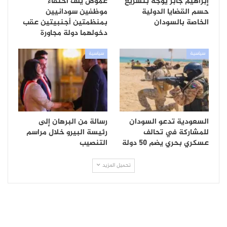
إبراهيم جابر يوجّه بتسريع
غموض يلف اختفاء
حسم القضايا الدولية
موظفين سودانيين
الخاصة بالسودان
بمنظمتين أجنبيتين عقب
دخولهما دولة مجاورة
سياسية
سياسية
السعودية تدعو السودان
رسالة من البرهان إلى
للمشاركة في تحالف
رئيسة البيرو خلال مراسم
عسكري بحري يضم 50 دولة
التنصيب
تحميل المزيد