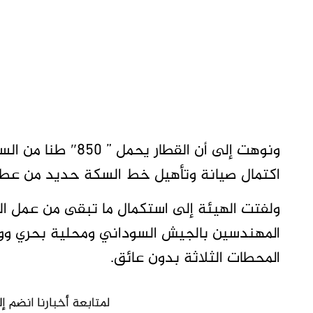
ونوهت إلى أن القطار يحمل ” 850″ طنا من السكر، وأضافت أن استئناف حركة القطار تمت بعد
اكتمال صيانة وتأهيل خط السكة حديد من عطب
ولفتت الهيئة إلى استكمال ما تبقى من عمل ال
المهندسين بالجيش السوداني ومحلية بحري ووزا
المحطات الثلاثة بدون عائق.