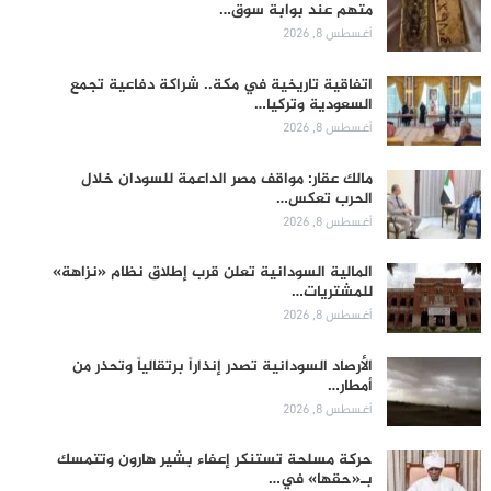
متهم عند بوابة سوق…
أغسطس 8, 2026
اتفاقية تاريخية في مكة.. شراكة دفاعية تجمع
السعودية وتركيا…
أغسطس 8, 2026
مالك عقار: مواقف مصر الداعمة للسودان خلال
الحرب تعكس…
أغسطس 8, 2026
المالية السودانية تعلن قرب إطلاق نظام «نزاهة»
للمشتريات…
أغسطس 8, 2026
الأرصاد السودانية تصدر إنذاراً برتقالياً وتحذر من
أمطار…
أغسطس 8, 2026
حركة مسلحة تستنكر إعفاء بشير هارون وتتمسك
بـ«حقها» في…