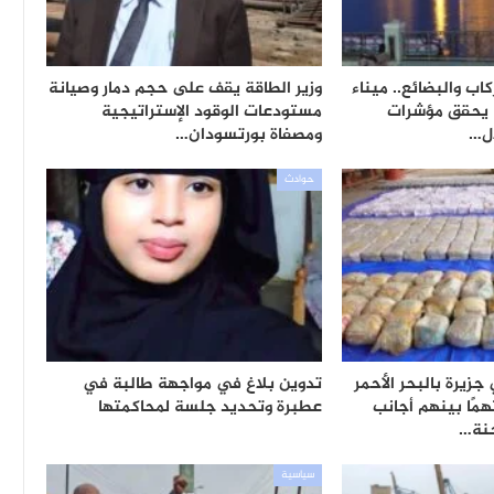
اب والبضائع.. ميناء
وزير الطاقة يقف على حجم دمار وصيانة
ة يحقق مؤشرات
مستودعات الوقود الإستراتيجية
ال…
ومصفاة بورتسودان…
حوادث
زيرة بالبحر الأحمر
تدوين بلاغ في مواجهة طالبة في
بض على11متهمًا بينهم أجانب
عطبرة وتحديد جلسة لمحاكمتها
نة…
سياسية