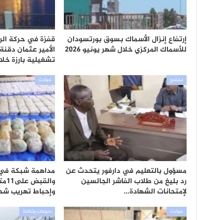
إرتفاع إنزال الأسماك بسوق بورتسودان
قفزة في حركة الرك
للأسماك المركزي خلال شهر يونيو 2026
الأمير عثمان دقن
تشغيلية بارزة خل
مجتمع
حوادث
مسؤول بالتعليم في دارفور يتحدث عن
مداهمة شبكة في ج
رد بليغ من طلاب الفاشر الجالسين
والق
لإمتحانات الشهادة…
وإحباط تهريب شح
حوادث
منوعات وثقافة