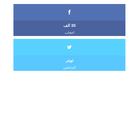
30 الف
اعجاب
تويتر
المتابعين