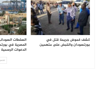
كشف غموض جريمة قتل في
السلطات السودانية
بورتسودان والقبض على متهمين
المصرية في بورتس
الدعوات الرسمية
تحميل