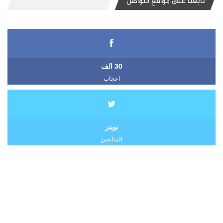
تابعنا على مواقع التواصل
30 الف
اعجاب
تويتر
المتابعين