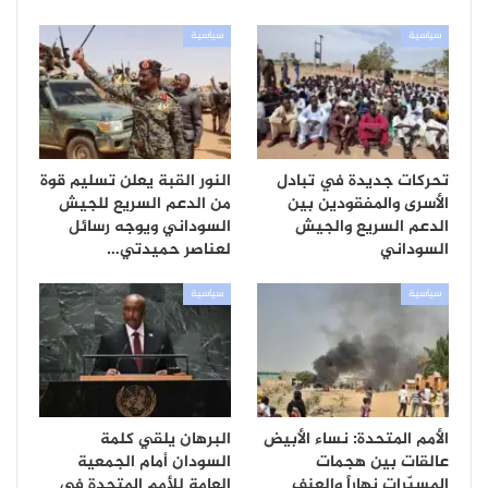
سياسية
سياسية
تحركات جديدة في تبادل
النور القبة يعلن تسليم قوة
الأسرى والمفقودين بين
من الدعم السريع للجيش
الدعم السريع والجيش
السوداني ويوجه رسائل
السوداني
لعناصر حميدتي…
سياسية
سياسية
الأمم المتحدة: نساء الأبيض
البرهان يلقي كلمة
عالقات بين هجمات
السودان أمام الجمعية
المسيّرات نهاراً والعنف
العامة للأمم المتحدة في