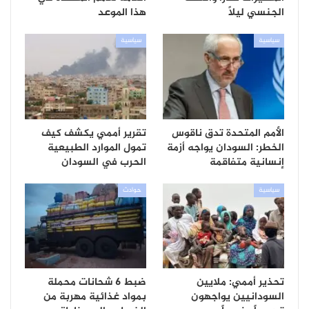
الجنسي ليلاً
هذا الموعد
سياسية
سياسية
الأمم المتحدة تدق ناقوس
تقرير أممي يكشف كيف
الخطر: السودان يواجه أزمة
تمول الموارد الطبيعية
إنسانية متفاقمة
الحرب في السودان
سياسية
حوادث
تحذير أممي: ملايين
ضبط 6 شحانات محملة
السودانيين يواجهون
بمواد غذائية مهربة من