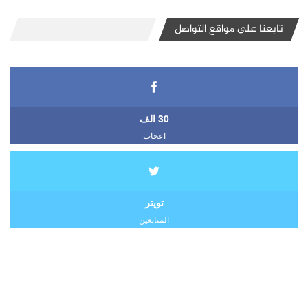
تابعنا على مواقع التواصل
30 الف
اعجاب
تويتر
المتابعين