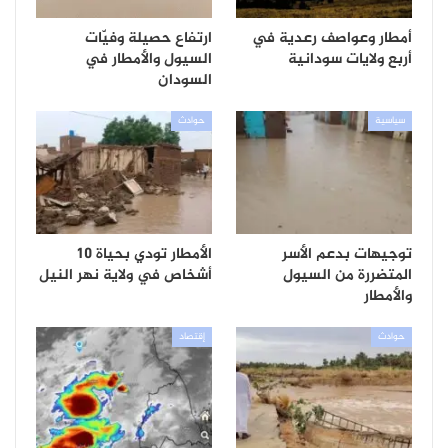
أمطار وعواصف رعدية في
ارتفاع حصيلة وفيّات
أربع ولايات سودانية
السيول والأمطار في
السودان
سياسية
حوادث
توجيهات بدعم الأسر
الأمطار تودي بحياة 10
المتضررة من السيول
أشخاص في ولاية نهر النيل
والأمطار
حوادث
إقتصاد