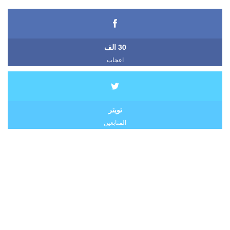
30 الف
اعجاب
تويتر
المتابعين