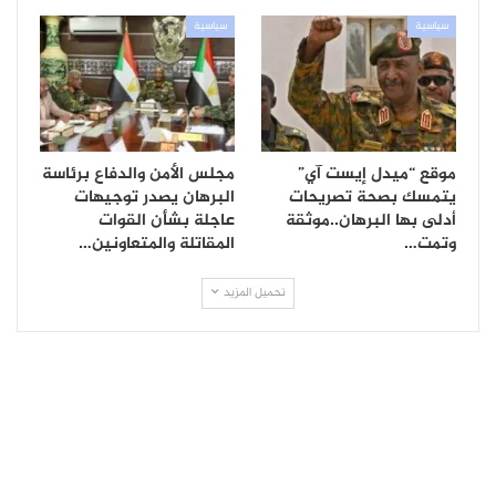
سياسية
سياسية
موقع “ميدل إيست آي”
مجلس الأمن والدفاع برئاسة
يتمسك بصحة تصريحات
البرهان يصدر توجيهات
أدلى بها البرهان..موثقة
عاجلة بشأن القوات
وتمت…
المقاتلة والمتعاونين…
تحميل المزيد