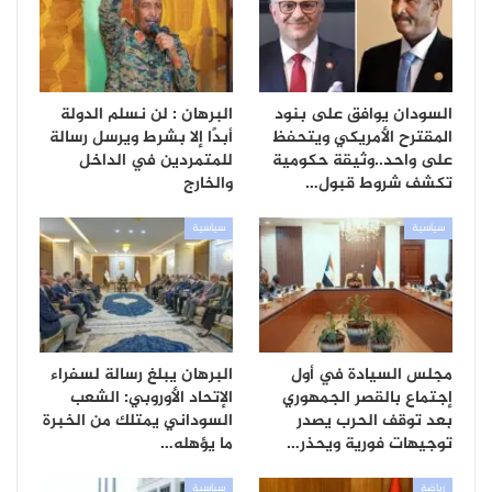
السودان يوافق على بنود
البرهان : لن نسلم الدولة
المقترح الأمريكي ويتحفظ
أبدًا إلا بشرط ويرسل رسالة
على واحد..وثيقة حكومية
للمتمردين في الداخل
تكشف شروط قبول…
والخارج
سياسية
سياسية
مجلس السيادة في أول
البرهان يبلغ رسالة لسفراء
إجتماع بالقصر الجمهوري
الإتحاد الأوروبي: الشعب
بعد توقف الحرب يصدر
السوداني يمتلك من الخبرة
توجيهات فورية ويحذر…
ما يؤهله…
رياضة
سياسية