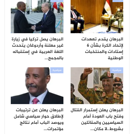
البرهان يقدم تعهدات
البرهان يصل تركيا في زيارة
لإتحاد الكرة بشأن 6
غير معلنة وأردوغان يتحدث
إستادات والمنتخبات
اللغة العربية في إستقباله
الوطنية
بالمجمع…
سياسية
سياسية
البرهان يعلن إستمرار القتال
البرهان يعلن عن ترتيبات
وفتح باب العودة أمام
لإطلاق حوار سياسي شامل
السياسيين والمقاتلين
ويوصد الباب أمام نتائج
بشروط..لا مكان…
مؤتمرات…