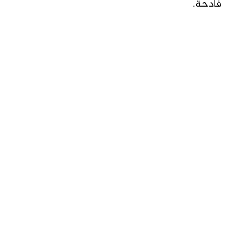
فادحة.