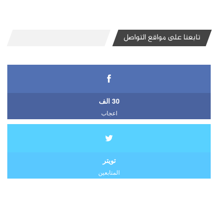
تابعنا على مواقع التواصل
30 الف
اعجاب
تويتر
المتابعين