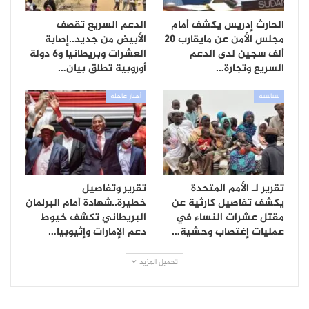
الحارث إدريس يكشف أمام
الدعم السريع تقصف
مجلس الأمن عن مايقارب 20
الأبيض من جديد..إصابة
ألف سجين لدى الدعم
العشرات وبريطانيا و6 دولة
السريع وتجارة…
أوروبية تطلق بيان…
سياسية
أخبار عاجلة
تقرير لـ الأمم المتحدة
تقرير وتفاصيل
يكشف تفاصيل كارثية عن
خطيرة..شهادة أمام البرلمان
مقتل عشرات النساء في
البريطاني تكشف خيوط
عمليات إغتصاب وحشية…
دعم الإمارات وإثيوبيا…
تحميل المزيد