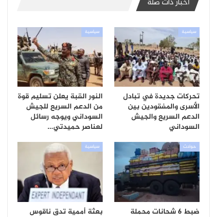
أخبار ذات صلة
سياسية
سياسية
تحركات جديدة في تبادل
النور القبة يعلن تسليم قوة
الأسرى والمفقودين بين
من الدعم السريع للجيش
الدعم السريع والجيش
السوداني ويوجه رسائل
السوداني
لعناصر حميدتي…
حوادث
سياسية
ضبط 6 شحانات محملة
بعثة أممية تدق ناقوس