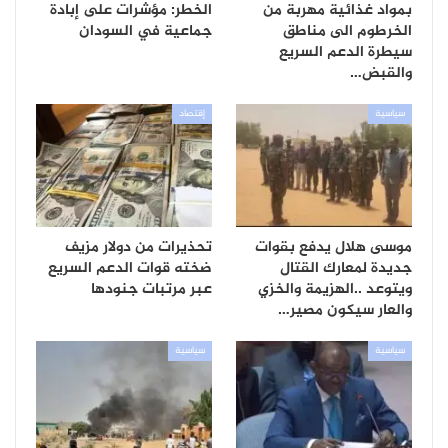
بمواد غذائية مهربة من
الخطر: مؤشرات على إبادة
الخرطوم الى مناطق
جماعية في السودان
سيطرة الدعم السريع
والقبض…
سياسية
إقتصاد
موسى هلال يدفع بقوات
تحذيرات من دولار مزيف
جديدة لمعارك القتال
ضخته قوات الدعم السريع
ويتوعد ..الهزيمة والخزي
عبر مرتبات جنودها
والعار سيكون مصير…
سياسية
سياسية