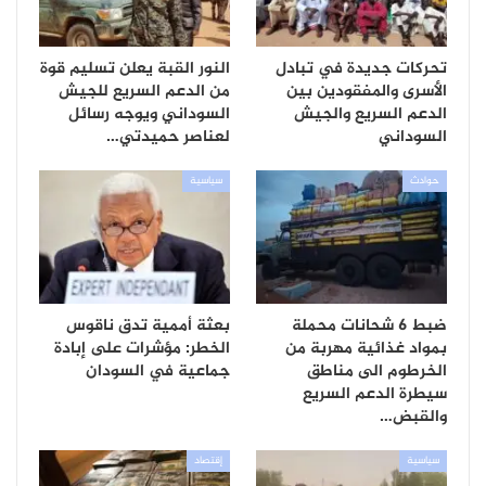
تحركات جديدة في تبادل
النور القبة يعلن تسليم قوة
الأسرى والمفقودين بين
من الدعم السريع للجيش
الدعم السريع والجيش
السوداني ويوجه رسائل
السوداني
لعناصر حميدتي…
حوادث
سياسية
ضبط 6 شحانات محملة
بعثة أممية تدق ناقوس
بمواد غذائية مهربة من
الخطر: مؤشرات على إبادة
الخرطوم الى مناطق
جماعية في السودان
سيطرة الدعم السريع
والقبض…
سياسية
إقتصاد