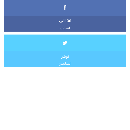
30 الف
اعجاب
تويتر
المتابعين