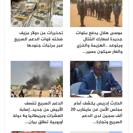
موسى هلال يدفع بقوات
تحذيرات من دولار مزيف
جديدة لمعارك القتال
ضخته قوات الدعم السريع
ويتوعد ..الهزيمة والخزي
عبر مرتبات جنودها
والعار سيكون مصير…
سياسية
سياسية
الحارث إدريس يكشف أمام
الدعم السريع تقصف
مجلس الأمن عن مايقارب 20
الأبيض من جديد..إصابة
ألف سجين لدى الدعم
العشرات وبريطانيا و6 دولة
السريع وتجارة…
أوروبية تطلق بيان…