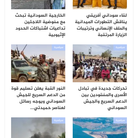
لقاء سوداني أفريقي
الخارجية السودانية تبحث
يناقش التطورات الميدانية
مع مفوضية اللاجئين
والملف الإنساني وترتيبات
تداعيات اشتباكات الحدود
الزيارة المرتقبة
الإثيوبية
سياسية
سياسية
تحركات جديدة في تبادل
النور القبة يعلن تسليم قوة
الأسرى والمفقودين بين
من الدعم السريع للجيش
الدعم السريع والجيش
السوداني ويوجه رسائل
السوداني
لعناصر حميدتي…
سياسية
سياسية