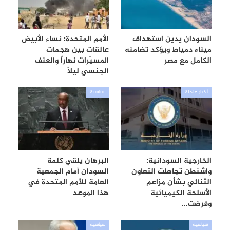
السودان يدين استهداف
الأمم المتحدة: نساء الأبيض
ميناء دمياط ويؤكد تضامنه
عالقات بين هجمات
الكامل مع مصر
المسيّرات نهاراً والعنف
الجنسي ليلاً
أخبار عاجلة
سياسية
الخارجية السودانية:
البرهان يلقي كلمة
واشنطن تجاهلت التعاون
السودان أمام الجمعية
الثنائي بشأن مزاعم
العامة للأمم المتحدة في
الأسلحة الكيميائية
هذا الموعد
وفرضت…
سياسية
سياسية