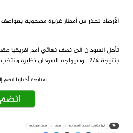
الأرصاد تحذر من أمطار غزيرة مصحوبة بعواصف رعدية م
تأهل السودان الى نصف نهائي أمم افريقيا عقب
بنتيجة ٢/٤ . وسيواجه السودان نظيره منتخب مدغشقر في دوري الاربعة الثلاثاء المقبل.
أبرز عناوين الصحف السودانية
صحف
صحف سودانية