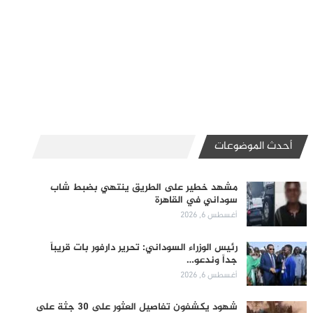
أحدث الموضوعات
مشهد خطير على الطريق ينتهي بضبط شاب
سوداني في القاهرة
أغسطس 6, 2026
رئيس الوزراء السوداني: تحرير دارفور بات قريباً
جداً وندعو…
أغسطس 6, 2026
شهود يكشفون تفاصيل العثور على 30 جثة على