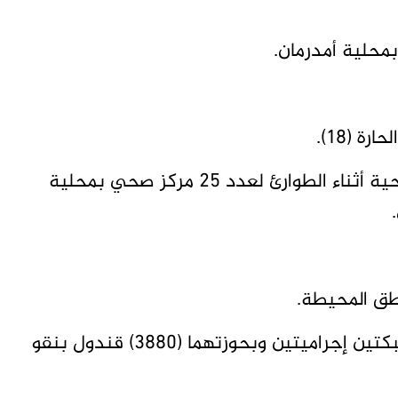
ة (18).
الصحة الاتحادية: تنفيذ مشروع المساعدات الصحية أثناء الطوارئ لعدد 25 مركز صحي بمحلية
اطق المحيطة.
إدارة مكافحة المخدرات ولاية الخرطوم تفكك شبكتين إجراميتين وبحوزتهما (3880) قندول بنقو