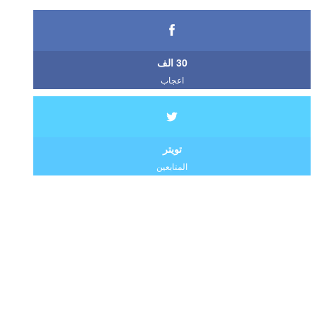
30 الف
اعجاب
تويتر
المتابعين