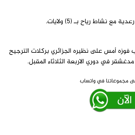
ع نشاط رياح بـ (٥) ولايات.
 فوزه أمس على نظيره الجزائري بركلات الترجيح