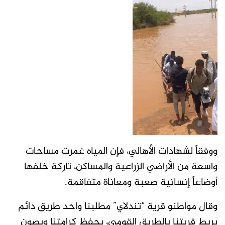
ووفقاً لشهادات الأهالي، فإن المياه غمرت مساحات
واسعة من الأراضي الزراعية والمساكن، تاركة خلفها
أوضاعاً إنسانية صعبة ومعاناة متفاقمة.
وقال مواطنو قرية “تندلاي” مطلبنا واحد طريق دائم
يربط قريتنا بالطريق القومي، يحفظ كرامتنا ويصون