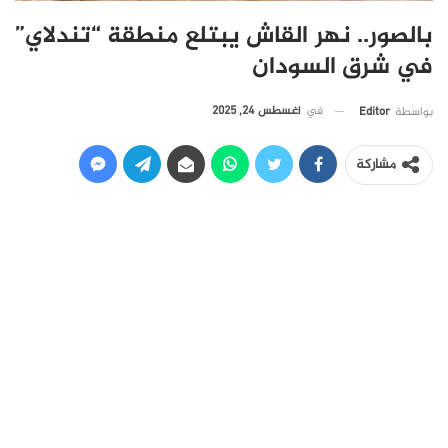
بالصور.. نهر القاش يبتلع منطقة “تندلاي”
في شرق السودان
في
أغسطس 24, 2025
بواسطة
Editor
مشاركة