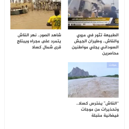
الطبيعة تثور في مروي
شاهد الصور.. نهر القاش
والقاش.. وطيران الجيش
يتمرد على مجراه ويبتلع
السوداني يجلي مواطنين
قرى شمال كسلا
محاصرين
حوادث
“القاش” يفترس كسلا..
وتحذيرات من موجات
فيضانية مقبلة