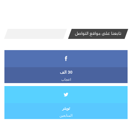
تابعنا على مواقع التواصل
30 الف
اعجاب
تويتر
المتابعين