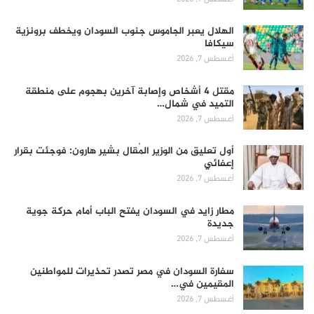
الهلال يعبر الجاموس جنوب السودان ويخطف برونزية
سيكافا
أغسطس 7, 2026
مقتل 4 أشخاص وإصابة آخرين بهجوم على منطقة
التميد في شمال…
أغسطس 7, 2026
أول تعليق من الوزير المُقال بشير هارون: فوجئت بقرار
إعفائي
أغسطس 7, 2026
مطار زايد في السودان يفتح الباب أمام حركة جوية
جديدة
أغسطس 7, 2026
سفارة السودان في مصر تصدر تحذيرات للمواطنين
المقيمين في…
أغسطس 7, 2026