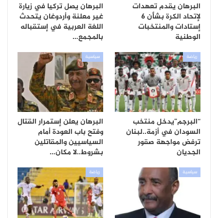
البرهان يقدم تعهدات
البرهان يصل تركيا في زيارة
لإتحاد الكرة بشأن 6
غير معلنة وأردوغان يتحدث
إستادات والمنتخبات
اللغة العربية في إستقباله
الوطنية
بالمجمع…
رياضة
سياسية
“البرجم”يدخل منتخب
البرهان يعلن إستمرار القتال
السودان في أزمة..لبنان
وفتح باب العودة أمام
ترفض مواجهة صقور
السياسيين والمقاتلين
الجديان
بشروط..لا مكان…
سياسية
رياضة