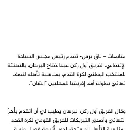
متابعات – تاق برس- تقدم رئيس مجلس السيادة
الإنتقالي، الفريق أول ركن عبدالفتاح البرهان، بالتهنئة
للمنتخب الوطني لكرة القدم، بمناسبة تأهله لنصف
نهائي بطولة أمم إفريقيا للمحليين “الشان”.
وقال الفريق أول ركن البرهان يطيب لي أن أتقدم بأحرّ
التهاني وأصدق التبريكات للفريق القومي لكرة القدم
بمناسبة التأهل المستحق لدور الأربعة في البطولة