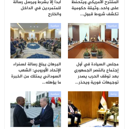
المقترح الأمريكي ويتحفظ
أبدًا إلا بشرط ويرسل رسالة
على واحد..وثيقة حكومية
للمتمردين في الداخل
تكشف شروط قبول…
والخارج
سياسية
سياسية
مجلس السيادة في أول
البرهان يبلغ رسالة لسفراء
إجتماع بالقصر الجمهوري
الإتحاد الأوروبي: الشعب
بعد توقف الحرب يصدر
السوداني يمتلك من الخبرة
توجيهات فورية ويحذر…
ما يؤهله…
رياضة
سياسية