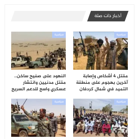
أخبار ذات صلة
سياسية
سياسية
مقتل 4 أشخاص وإصابة
النهود على صفيح ساخن..
آخرين بهجوم على منطقة
مقتل مدنيين وانتشار
التميد في شمال كردفان
عسكري واسع للدعم السريع
سياسية
سياسية