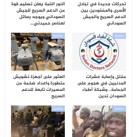
تحركات جديدة في تبادل
النور القبة يعلن تسليم قوة
الأسرى والمفقودين بين
من الدعم السريع للجيش
الدعم السريع والجيش
السوداني ويوجه رسائل
السوداني
لعناصر حميدتي…
سياسية
سياسية
مقتل وإصابة عشرات
العثور على أجهزة تشويش
المدنيين في هجوم على
متطورة واعداد ضخمة من
الجمامة.. وشبكة أطباء
المسيرات تابعة للدعم
السودان تدين
السريع
سياسية
سياسية