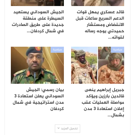
قائد عسكري يمهل قوات
الجيش السوداني يستعيد
الدعم السريع ساعات قبل
السيطرة على منطقة
الانقضاض ومستشار
جديدة على طريق الصادرات
حميدتي يوجه رساله
في شمال كردفان…
لقواته…
سياسية
سياسية
جبريل إبراهيم ينعى
بيان رسمي: الجيش
قائدين بارزين ويؤكد
السوداني يعلن استعادة 3
مواصلة العمليات عقب
مدن استراتيجية في شمال
إعلان استعادة 3 مدن
كردفان
بشمال…
تحميل المزيد