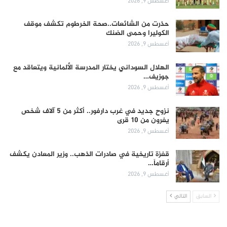
أغسطس 9, 2026
حذرت من الشائعات..صحة الخرطوم تكشف موقف
الكوليرا وحمى الضنك
أغسطس 9, 2026
الهلال السوداني يختار المدرسة الألمانية ويتعاقد مع
جوزيف…
أغسطس 9, 2026
نزوح جديد في غرب دارفور.. أكثر من 5 آلاف شخص
يفرون من 10 قرى
أغسطس 9, 2026
قفزة تاريخية في صادرات الذهب.. وزير المعادن يكشف
أرقاماً…
أغسطس 9, 2026
السابق
التالي