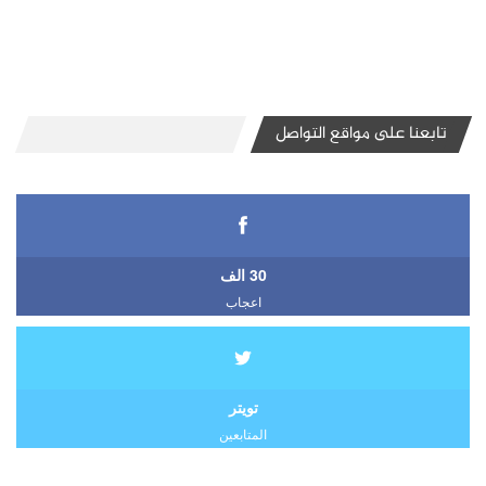
تابعنا على مواقع التواصل
30 الف
اعجاب
تويتر
المتابعين