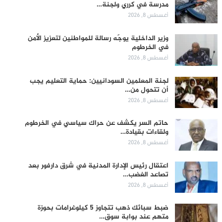
مدرسة في كرري ولجنة…
أغسطس 8, 2026
وزير الداخلية يوجّه رسالة للمواطنين لتعزيز الأمن
في الخرطوم
أغسطس 8, 2026
لجنة المعلمين السودانيين: حماية التعليم يجب
أن تتحول من…
أغسطس 8, 2026
حاتم السر يكشف عن حراك سياسي في الخرطوم
ولقاءات بقيادة…
أغسطس 8, 2026
اعتقال رئيس الإدارة المدنية في شرق دارفور بعد
تصاعد الغضب…
أغسطس 8, 2026
ضبط سبائك ذهب تتجاوز 5 كيلوغرامات بحوزة
متهم عند بوابة سوق…