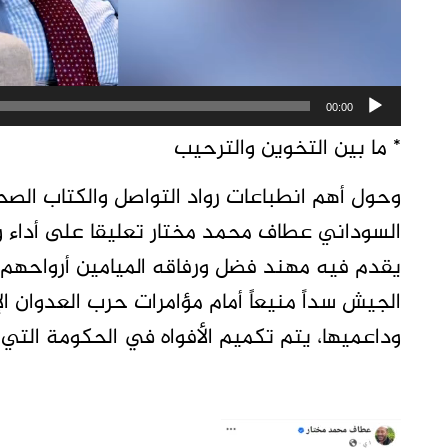
00:00
* ما بين التخوين والترحيب
وحول أهم انطباعات رواد التواصل والكتاب ال
السوداني عطاف محمد مختار تعليقا على أداء وزي
يقدم فيه مهند فضل ورفاقه الميامين أرواحهم
الجيش سداً منيعاً أمام مؤامرات حرب العدوان ا
وداعميها، يتم تكميم الأفواه في الحكومة التي ت