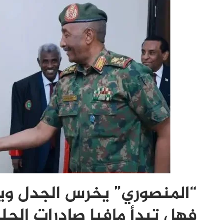
“المنصوري” يخرس الجدل ويؤ
فهل تبدأ مافيا صادرات الجل