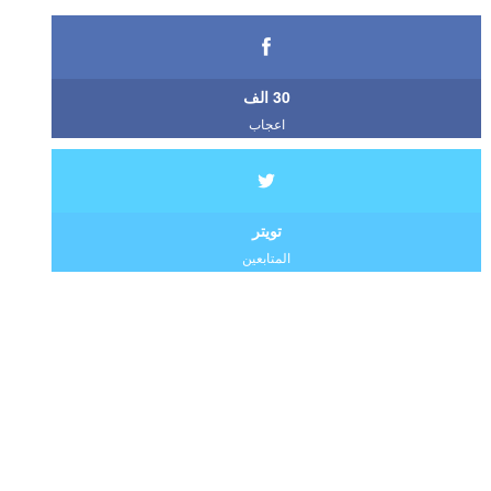
30 الف
اعجاب
تويتر
المتابعين