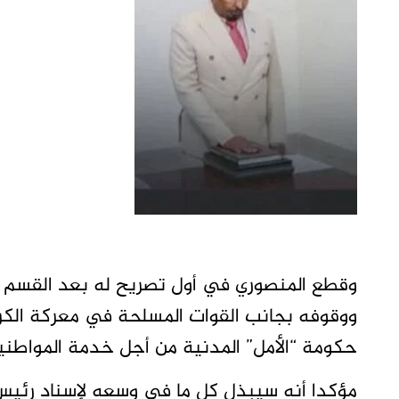
وقطع المنصوري في أول تصريح له بعد القسم ا
ووقوفه بجانب القوات المسلحة في معركة الكر
حكومة “الأمل” المدنية من أجل خدمة المواطني
مؤكدا أنه سيبذل كل ما في وسعه لإسناد رئيس ال