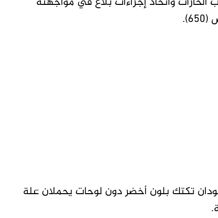
الحارات واتخاذ إجراءات بلاغ في مواجهته
) يقودان تكتك بلون أخضر دون لوحات يحملان علة
.