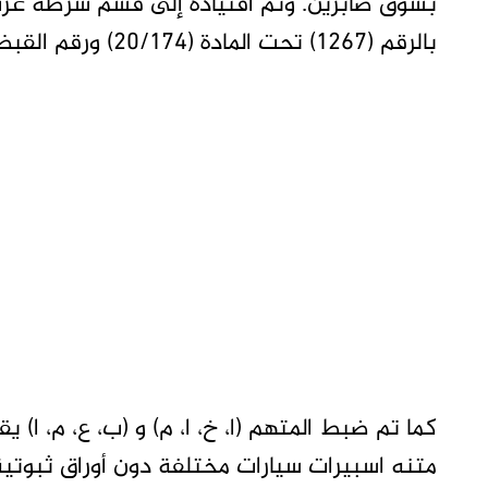
بسوق صابرين. وتم اقتياده إلى قسم شرطة غرب 
بالرقم (1267) تحت المادة (20/174) ورقم القبض (650).
كما تم ضبط المتهم (ا، خ، ا، م) و (ب، ع، م، ا
متنه اسبيرات سيارات مختلفة دون أوراق ثبوتية