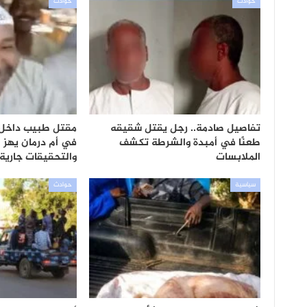
حوادث
حوادث
تفاصيل صادمة.. رجل يقتل شقيقه
مقتل طبيب داخل
طعنًا في أمبدة والشرطة تكشف
في أم درمان يهز ا
الملابسات
والتحقيقات جارية
سياسية
حوادث