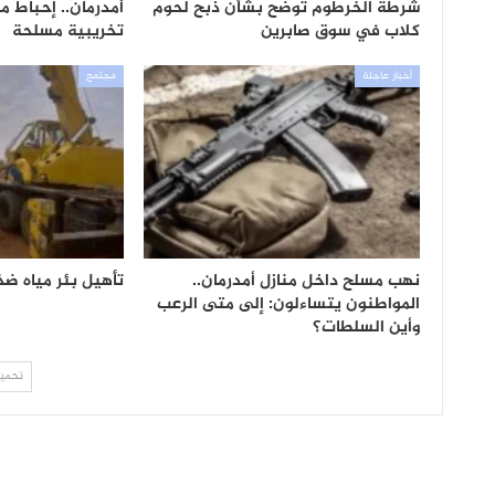
شرطة الخرطوم توضح بشأن ذبح لحوم
أمدرمان.. إحباط 
كلاب في سوق صابرين
تخريبية مسلحة
أخبار عاجلة
مجتمع
نهب مسلح داخل منازل أمدرمان..
تأهيل بئر مياه ض
المواطنون يتساءلون: إلى متى الرعب
وأين السلطات؟
تحميل