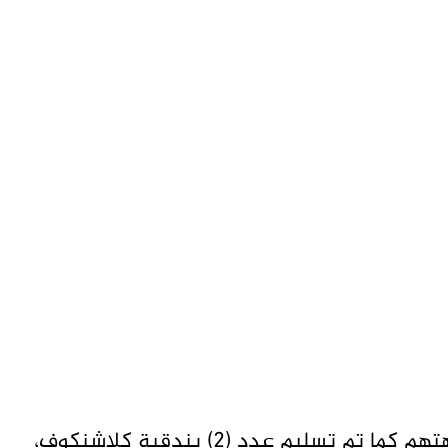
وتم اتخاذ الإجراءات القانونية اللازمة في مواجهتهم كما تم تسليم عدد (2) بندقية كلاشنكوف،