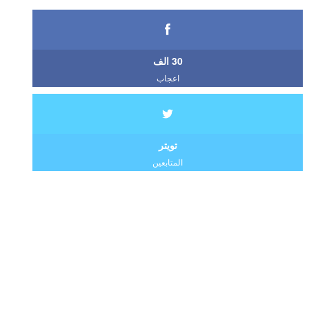
30 الف
اعجاب
تويتر
المتابعين