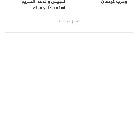
وغرب كردفان
للجيش والدعم السريع
استعدادًا لمعارك…
تحميل المزيد