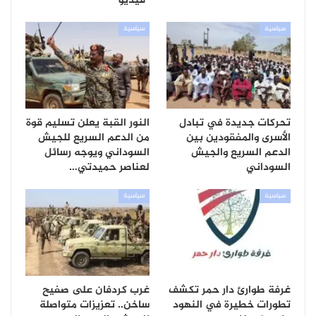
“فيديو”
سياسية
سياسية
تحركات جديدة في تبادل
النور القبة يعلن تسليم قوة
الأسرى والمفقودين بين
من الدعم السريع للجيش
الدعم السريع والجيش
السوداني ويوجه رسائل
السوداني
لعناصر حميدتي…
سياسية
سياسية
غرفة طوارئ دار حمر تكشف
غرب كردفان على صفيح
تطورات خطيرة في النهود
ساخن.. تعزيزات متواصلة