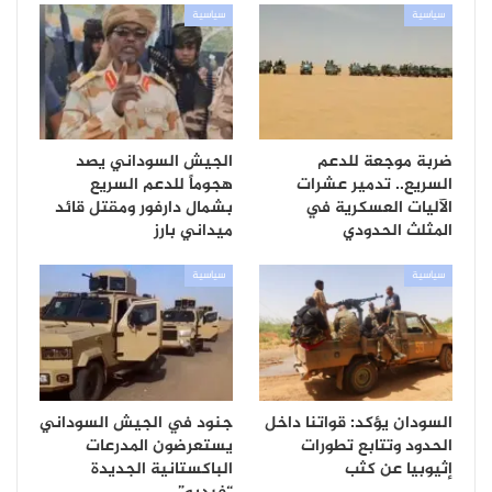
سياسية
سياسية
ضربة موجعة للدعم
الجيش السوداني يصد
السريع.. تدمير عشرات
هجوماً للدعم السريع
الآليات العسكرية في
بشمال دارفور ومقتل قائد
المثلث الحدودي
ميداني بارز
سياسية
سياسية
السودان يؤكد: قواتنا داخل
جنود في الجيش السوداني
الحدود وتتابع تطورات
يستعرضون المدرعات
إثيوبيا عن كثب
الباكستانية الجديدة