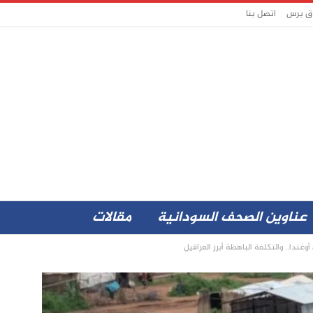
اق برس
اتصل بنا
عناوين الصحف السودانية
مقالات
ندا.. والتكلفة الباهظة أبرز العراقيل