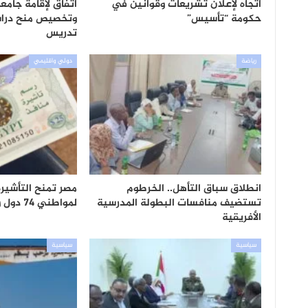
اتجاه لإعلان تشريعات وقوانين في
اتفاق لإقامة جام
حكومة “تأسيس”
وتخصيص منح دراس
تدريس
رياضة
دولي واقليمي
انطلاق سباق التأهل.. الخرطوم
مصر تمنح التأشيرة 
تستضيف منافسات البطولة المدرسية
لمواطني 74 دول وتستبعد السودان
الأفريقية
سياسية
سياسية