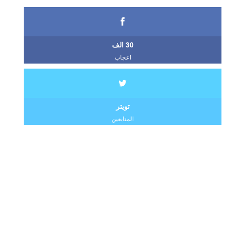
30 الف
اعجاب
تويتر
المتابعين