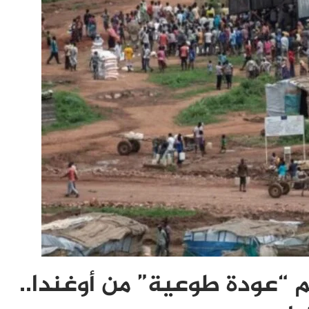
 “عودة طوعية” من أوغندا..