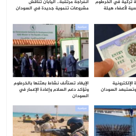
عة تركية في الخرطوم
انفراجة مرتقبة.. اليابان تناقش
ية لأعضاء هيئة
مشروعات تنموية جديدة في السودان
سياسية
الإلكترونية
الإيغاد تستأنف نشاط بعثتها بالخرطوم
وتؤكد دعم السلام وإعادة الإعمار في
السودان
سياسية