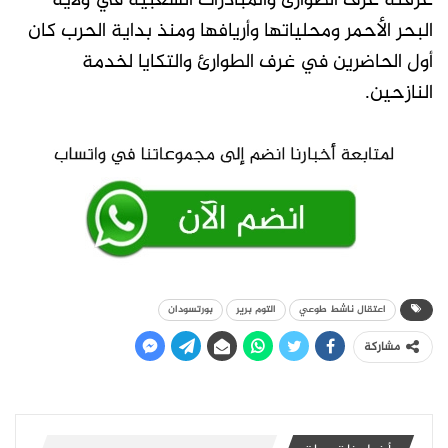
عرفته غرف الطوارئ والمبادرات الشعبية في ولاية
البحر الأحمر ومحلياتها وأريافها ومنذ بداية الحرب كان
أول الحاضرين في غرف الطوارئ والتكايا لخدمة
النازحين.
اعتقال ناشط طوعي
التوم برير
بورتسودان
مشاركة