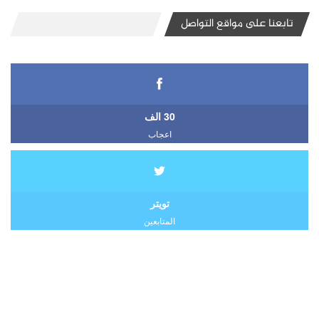
تابعنا على مواقع التواصل
30 الف
اعجاب
تويتر
المتابعين