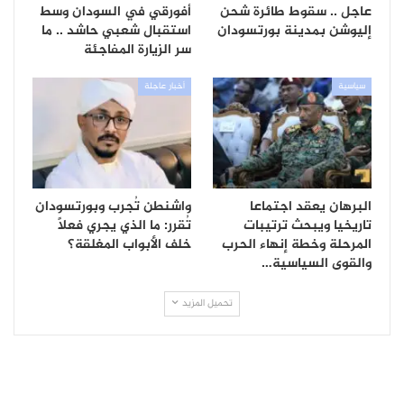
عاجل .. سقوط طائرة شحن
أفورقي في السودان وسط
إليوشن بمدينة بورتسودان
استقبال شعبي حاشد .. ما
سر الزيارة المفاجئة
سياسية
أخبار عاجلة
البرهان يعقد اجتماعا
واشنطن تُجرب وبورتسودان
تاريخيا ويبحث ترتيبات
تُقرر: ما الذي يجري فعلاً
المرحلة وخطة إنهاء الحرب
خلف الأبواب المغلقة؟
والقوى السياسية…
تحميل المزيد