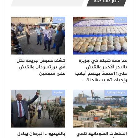
أخبار ذات صلة
حوادث
حوادث
مداهمة شبكة في جزيرة
كشف غموض جريمة قتل
بالبحر الأحمر والقبض
في بورتسودان والقبض
على11متهمًا بينهم أجانب
على متهمين
وإحباط تهريب شحنة…
منوعات وثقافة
سياسية
السلطات السودانية تلغي
بالفيديو .. البرهان يبادل