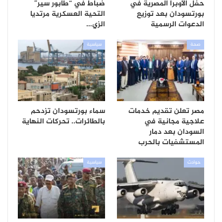
حفل الأوبرا المصرية في
ضباط في “طابور سير”
بورتسودان بعد توزيع
التحية العسكرية مرتديا
الدعوات الرسمية
الزي…
صحة
سياسية
مصر تعلن تقديم خدمات
سماء بورتسودان تزدحم
علاجية مجانية في
بالطائرات.. تحركات النهاية
السودان بعد دمار
المستشفيات بالحرب
حوادث
سياسية