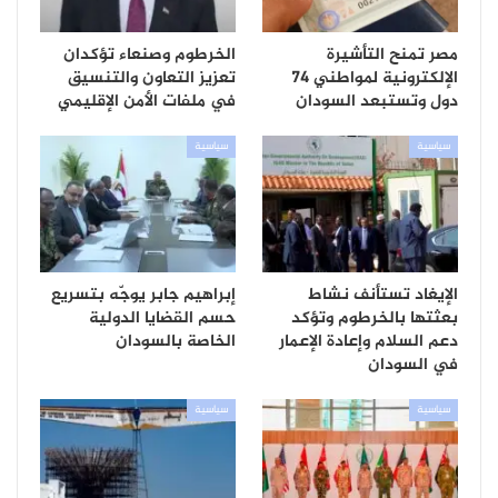
مصر تمنح التأشيرة
الخرطوم وصنعاء تؤكدان
الإلكترونية لمواطني 74
تعزيز التعاون والتنسيق
دول وتستبعد السودان
في ملفات الأمن الإقليمي
سياسية
سياسية
الإيغاد تستأنف نشاط
إبراهيم جابر يوجّه بتسريع
بعثتها بالخرطوم وتؤكد
حسم القضايا الدولية
دعم السلام وإعادة الإعمار
الخاصة بالسودان
في السودان
سياسية
سياسية