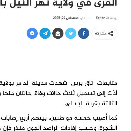
القرى في ولاية نهر النيل با
في
أغسطس 27, 2025
بواسطة
Editor
مشاركة
متابعات- تاق برس- شهدت مدينة الدامر بولاية
أدّت إلى تسجيل ثلاث حالات وفاة، حالتان منها 
الثالثة بقرية البسلي.
كما أُصيب خمسة مواطنين، بينهم أربع إصابات
الشجرة. وحسب إفادات الراصد الجوي منذر فإن ميا