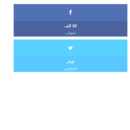
30 الف
اعجاب
تويتر
المتابعين