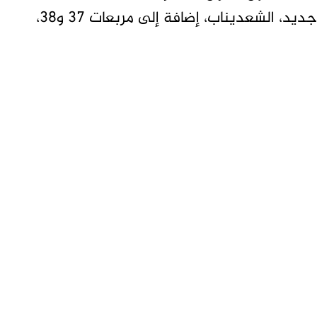
السكنية، أبرزها حي الشجرة، الفريع شرق، البان جديد، الشعديناب، إضافة إلى مربعات 37 و38،