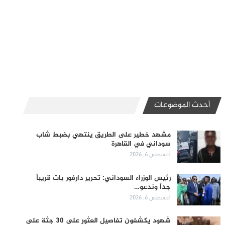
أحدث الموضوعات
مشهد خطير على الطريق ينتهي بضبط شاب
سوداني في القاهرة
أغسطس 6, 2026
رئيس الوزراء السوداني: تحرير دارفور بات قريباً
جداً وندعو…
أغسطس 6, 2026
شهود يكشفون تفاصيل العثور على 30 جثة على