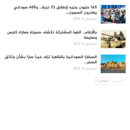
165 مليون جنيه لإطلاق 33 نزيلاً.. و400 سوداني
يغادرون السجون…
أغسطس 8, 2026
بالأرقام.. القوة المشتركة تكشف حصيلة معارك كلبس
وصليعة
أغسطس 8, 2026
السفارة السودانية بالقاهرة تزف خبراً ساراً بشأن وثائق
السفر…
أغسطس 8, 2026
السابق
التالي