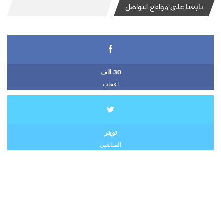
تابعنا على مواقع التواصل
30 الف
اعجاب
تويتر
المتابعين