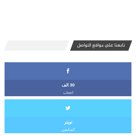
تابعنا على مواقع التواصل
30 الف
اعجاب
تويتر
المتابعين