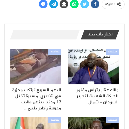
مشاركة
أخبار ذات صلة
سياسية
سياسية
مالك عقار يترأس مؤتمر
الدعم السريع ترتكب مجزرة
للحركة الشعبية لتحرير
في شكيري..مسيرة تقتل
السودان – شمال
17 مدنيا بينهم طلاب
مدرسة وكادر طبي…
سياسية
سياسية