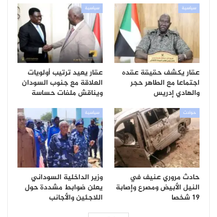
سياسية
سياسية
عقار يكشف حقيقة عقده
عقار يعيد ترتيب أولويات
اجتماعا مع الطاهر حجر
العلاقة مع جنوب السودان
والهادي إدريس
ويناقش ملفات حساسة
حوادث
سياسية
حادث مروري عنيف في
وزير الداخلية السوداني
النيل الأبيض ومصرع وإصابة
يعلن ضوابط مشددة حول
19 شخصا
اللاجئين والأجانب