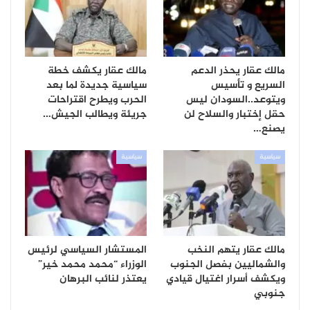
مالك عقار يحذر الدعم
مالك عقار يكشف خطة
السريع و تأسيس
سياسية جديدة لما بعد
ويتوعد..السودان ليس
الحرب ويطرح اقتراحات
حقل إختبار والسلاح لن
جريئة ويطالب الجيش…
يصنع…
سياسية
سياسية
مالك عقار يتهم النخب
المستشار السياسي لرئيس
والشماليين بفصل الجنوب
الوزراء “محمد محمد خير”
ويكشف أسرار اغتيال قيادي
يعتذر لنائب البرهان
جنوبي