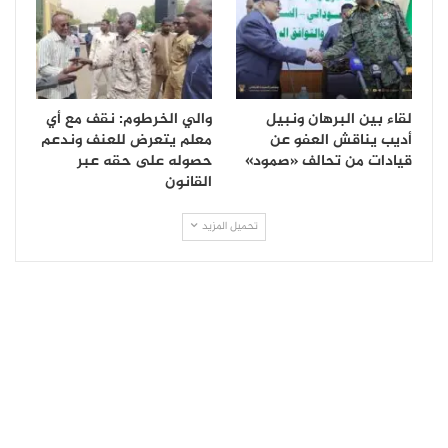
لقاء بين البرهان ونبيل
والي الخرطوم: نقف مع أي
أديب يناقش العفو عن
معلم يتعرض للعنف وندعم
قيادات من تحالف «صمود»
حصوله على حقه عبر
القانون
تحميل المزيد