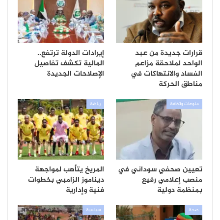
قرارات جديدة من عبد
إيرادات الدولة ترتفع..
الواحد لملاحقة مزاعم
المالية تكشف تفاصيل
الفساد والانتهاكات في
الإصلاحات الجديدة
مناطق الحركة
منوعات وثقافة
رياضة
تعيين صحفي سوداني في
المريخ يتأهب لمواجهة
منصب إعلامي رفيع
ديناموز الزامبي بخطوات
بمنظمة دولية
فنية وإدارية
صحة
سياسية