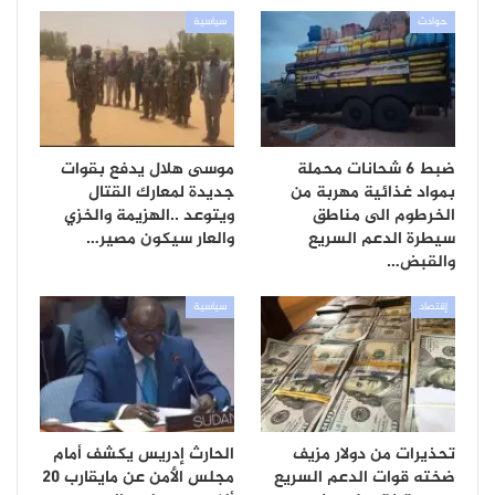
حوادث
سياسية
ضبط 6 شحانات محملة
موسى هلال يدفع بقوات
بمواد غذائية مهربة من
جديدة لمعارك القتال
الخرطوم الى مناطق
ويتوعد ..الهزيمة والخزي
سيطرة الدعم السريع
والعار سيكون مصير…
والقبض…
إقتصاد
سياسية
تحذيرات من دولار مزيف
الحارث إدريس يكشف أمام
ضخته قوات الدعم السريع
مجلس الأمن عن مايقارب 20