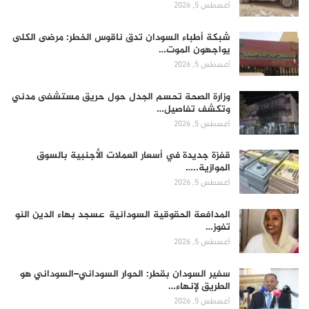
أغسطس 5, 2026
شبكة أطباء السودان تدق ناقوس الخطر: مرضى الكلى
يواجهون الموت…
أغسطس 5, 2026
وزارة الصحة تحسم الجدل حول حريق مستشفى مدني
وتكشف تفاصيل…
أغسطس 5, 2026
قفزة جديدة في أسعار العملات الأجنبية بالسوق
الموازية..…
أغسطس 5, 2026
المدافعة الحقوقية السودانية عسجد بهاء الدين النو
تفوز…
أغسطس 5, 2026
سفير السودان بقطر: الحوار السوداني–السوداني هو
الطريق لإنهاء…
أغسطس 5, 2026