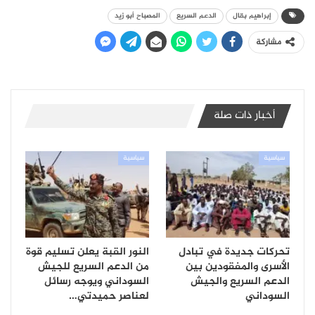
إبراهيم بقال
الدعم السريع
المصباح أبو زيد
مشاركة
أخبار ذات صلة
سياسية
سياسية
تحركات جديدة في تبادل
النور القبة يعلن تسليم قوة
الأسرى والمفقودين بين
من الدعم السريع للجيش
الدعم السريع والجيش
السوداني ويوجه رسائل
السوداني
لعناصر حميدتي…