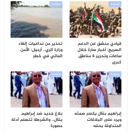
سياسية
سياسية
قيادي منشق عن الدعم
تحذير من تداعيات إلغاء
السريع: أخبار سارة خلال
وزارة الري.. أردول: الأمن
ساعات وتحرير 4 مناطق
المائي في خطر
كبرى
سياسية
سياسية
إبراهيم بقال يكسر صمته
بلاغ جديد ضد إبراهيم
ويرد على البلاغات
بقال.. والشرطة تتسلم أدلة
المتداولة بحقه
مصورة