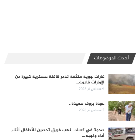
أحدث الموضوعات
غارات جوية مكثفة تدمر قافلة عسكرية كبيرة من
الإمارات قادمة…
أغسطس 6, 2026
عودة بروف حميدة..
أغسطس 6, 2026
صدمة في كسلا.. نهب فريق تحصين للأطفال أثناء
أداء واجبه…