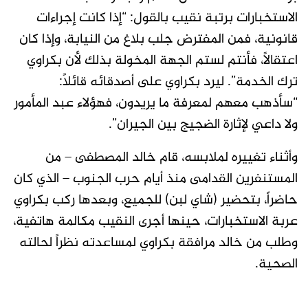
الاستخبارات برتبة نقيب بالقول: “إذا كانت إجراءات
قانونية، فمن المفترض جلب بلاغ من النيابة، وإذا كان
اعتقالًا، فأنتم لستم الجهة المخولة بذلك لأن بكراوي
ترك الخدمة”. ليرد بكراوي على أصدقائه قائلاً:
“سأذهب معهم لمعرفة ما يريدون، فهؤلاء عبد المأمور
ولا داعي لإثارة الضجيج بين الجيران”.
وأثناء تغييره لملابسه، قام خالد المصطفى – من
المستنفرين القدامى منذ أيام حرب الجنوب – الذي كان
حاضراً، بتحضير (شاي لبن) للجميع، وبعدها ركب بكراوي
عربة الاستخبارات، حينها أجرى النقيب مكالمة هاتفية،
وطلب من خالد مرافقة بكراوي لمساعدته نظراً لحالته
الصحية.