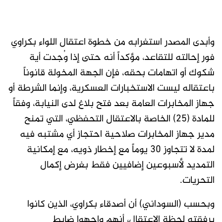
وأبدى المصدر استغرابه من خطوة اعتقال اللواء بكراوي
فور إحالته للتقاعد، مؤكداً أنه حتى إذا وُجدت أية
شكوك أو اتهامات بحقه، فإن الجهة المخولة قانوناً
باعتقاله ليست الاستخبارات العسكرية، وإنما الشرطة أو
جهاز المخابرات العامة بعد فتح بلاغ لدى النيابة، وفقاً
للمادة (25) الخاصة بالاعتقال التحفظي، التي تمنح
مدير جهاز المخابرات صلاحية احتجاز أي مشتبه فيه
لمدة لا تتجاوز 30 يوماً مع إخطار ذويه، مع إمكانية
التمديد لأسبوعين إضافيين فقط بغرض إكمال
التحريات.
وبحسب (السوداني) أن أصدقاء بكراوي، الذين كانوا
برفقته لحظة الاعتقال، أنهم واجهوا ضابط