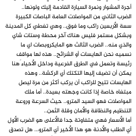
أجرة المشوار ونمرة السيارة القادمة إليك ولونها..
الضرب الثاني من المواصلات العامة الباصات الكبيرة
سعة الأربعين راكب وما فوق.. وهي تغطي كل المدينة
وبشكل مستمر فليس هناك آخر محطة وستات شاي
والذي منه.. الضرب الثالث هو المايكروبصات اي ما
نسميه نحن الهايسات أو الشرائح.. هذه لها مواقف
رئيسة وتعمل في الطرق الفرعية وداخل الأحياء َهنا
يمكن أن تضيف إليها التكتك أي الركشة.. وهذه
الهايسات تتيح للراكب أن يركب أكثر من مرة ليصل
مبتغاه خاصة إذا كانت وجهته بعيدة.. أما ملك
المواصلات فهو السيد المترو.. حيث السرعة وروعة
التنظيم والنظافة والأمان وقلة الثمن..
أما الأسعار فهي متفاوتة جدا فالأعلى هو الضرب الأول
أي الطلب والأدنة هو هذا الأخير أي المترو… هل تصدق