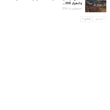
وانهيار 300…
أغسطس 6, 2026
السابق
التالي