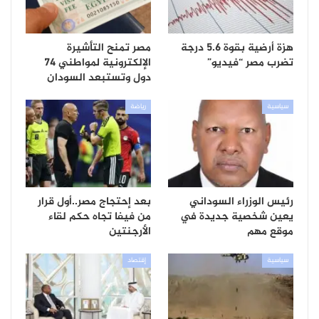
هزة أرضية بقوة 5.6 درجة
مصر تمنح التأشيرة
تضرب مصر “فيديو”
الإلكترونية لمواطني 74
دول وتستبعد السودان
سياسية
رياضة
رئيس الوزراء السوداني
بعد إحتجاج مصر..أول قرار
يعين شخصية جديدة في
من فيفا تجاه حكم لقاء
موقع مهم
الأرجنتين
سياسية
إقتصاد