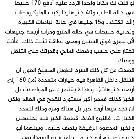
لو قلت لك مكانا واحدا اتردد عليه أدفع ١٧٠ جنيها
في حالة الطلب و٤٠ جنيها إذا ركبت المايكروبصات
زائدا تكتك… و١٥ جنيها في حالة الباصات الكبيرة
وثمانية جنيهات في حالة المترو ومرات أربعة جنيهات
لأن عمري فوق الستين ومعي بطاقة تثبت ذلك.. فأنت
تختار على حسب وضعك المالي وقدرتك على التنقل
ووقتك..
قصدت من كل ذلك السرد الطويل المسيخ القول أن
التنقل داخل القاهرة فيه خيارات متعددة (من ١٦٠ إلى
أربعة جنيهات).. وهذا لا يقتصر على المواصلات بل
الخبز كذلك فمصر أكبر مستورد للقمح في العالم ولكن
لن تجد فيها أزمة خبز بل هناك وفرة وذلك لتعدد
الخيارات.. فالنوع الفاخر قطعة الخبز فيه بجنيهين
والخبز المدعوم الرغيفة بنصف جنيه.. وبينهما أبو
جنيه نص ثم أبو جنيه… بالمناسبة السودانيون