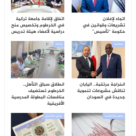
اتجاه لإعلان
اتفاق لإقامة جامعة تركية
تشريعات وقوانين في
في الخرطوم وتخصيص منح
حكومة “تأسيس”
دراسية لأعضاء هيئة تدريس
سياسية
رياضة
انفراجة مرتقبة.. اليابان
انطلاق سباق التأهل..
تناقش مشروعات تنموية
الخرطوم تستضيف
جديدة في السودان
منافسات البطولة المدرسية
الأفريقية
علوم وتكنلوجيا
دولي واقليمي