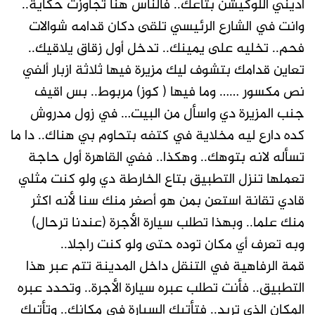
أديني اللوكيشن بتاعك.. فالناس هنا تجاوزت حكاية..
وانت في الشارع الرئيسي تلقى دكان قدامه شوالات
فحم.. تخليه على يمينك.. تدخل أول زقاق يلاقيك..
تعاين قدامك بتشوف ليك مزيرة فيها ثلاثة ازبار ألفي
نص مكسور …… وما فيها ( كوز) مربوط.. بس اقيف
جنب المزيرة دي واسأل من البيت… في زول مدروش
كده دارع ليه مخلاية في كتفه بتحاوم بي هناك.. دا ما
تسأله لانه بتوهك.. وهكذا.. ففي القاهرة أول حاجة
تعملها تنزل التطبيق بتاع الخارطة دي ولو كنت مثلي
قادي تقانة استعن بمن هو أصغر منك سنا لأنه اكثر
منك علما.. وبهذا تطلب سيارة الأجرة (عندنا ترحال)
وبه تعرف أي مكان توده حتى ولو كنت راجلا..
قمة الرفاهية في التنقل داخل المدينة تتم عبر هذا
التطبيق.. فأنت تطلب عبره سيارة الأجرة.. وتحدد عبره
المكان الذي تريد.. فتأتيك السيارة في مكانك.. وتأتيك