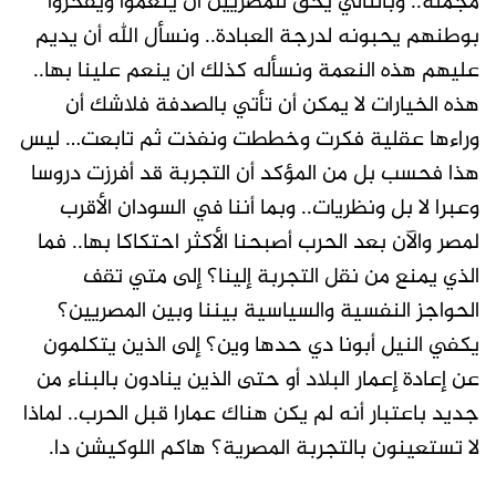
مجملة.. وبالتالي يحق للمصريين أن ينعموا ويفخروا
بوطنهم يحبونه لدرجة العبادة.. ونسأل الله أن يديم
عليهم هذه النعمة ونسأله كذلك ان ينعم علينا بها..
هذه الخيارات لا يمكن أن تأتي بالصدفة فلاشك أن
وراءها عقلية فكرت وخططت ونفذت ثم تابعت… ليس
هذا فحسب بل من المؤكد أن التجربة قد أفرزت دروسا
وعبرا لا بل ونظريات.. وبما أننا في السودان الأقرب
لمصر والآن بعد الحرب أصبحنا الأكثر احتكاكا بها.. فما
الذي يمنع من نقل التجربة إلينا؟ إلى متي تقف
الحواجز النفسية والسياسية بيننا وبين المصريين؟
يكفي النيل أبونا دي حدها وين؟ إلى الذين يتكلمون
عن إعادة إعمار البلاد أو حتى الذين ينادون بالبناء من
جديد باعتبار أنه لم يكن هناك عمارا قبل الحرب.. لماذا
لا تستعينون بالتجربة المصرية؟ هاكم اللوكيشن دا.