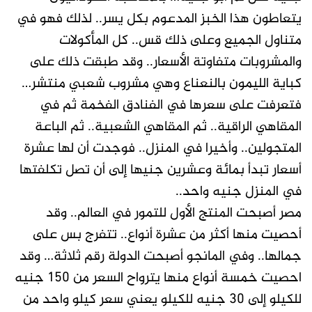
يتعاطون هذا الخبز المدعوم بكل يسر.. لذلك فهو في
متناول الجميع وعلى ذلك قس.. كل المأكولات
والمشروبات متفاوتة الأسعار.. وقد طبقت ذلك على
كباية الليمون بالنعناع وهي مشروب شعبي منتشر…
فتعرفت على سعرها في الفنادق الفخمة ثم في
المقاهي الراقية.. ثم المقاهي الشعبية.. ثم الباعة
المتجولين.. وأخيرا في المنزل.. فوجدت أن لها عشرة
أسعار تبدأ بمائة وعشرين جنيها إلى أن تصل تكلفتها
في المنزل جنيه واحد..
مصر أصبحت المنتج الأول للتمور في العالم.. وقد
أحصيت منها أكثر من عشرة أنواع.. تتفرج بس على
جمالها.. وفي المانجو أصبحت الدولة رقم ثلاثة… وقد
احصيت خمسة أنواع منها يترواح السعر من ١٥٠ جنيه
للكيلو إلى ٣٠ جنيه للكيلو يعني سعر كيلو واحد من