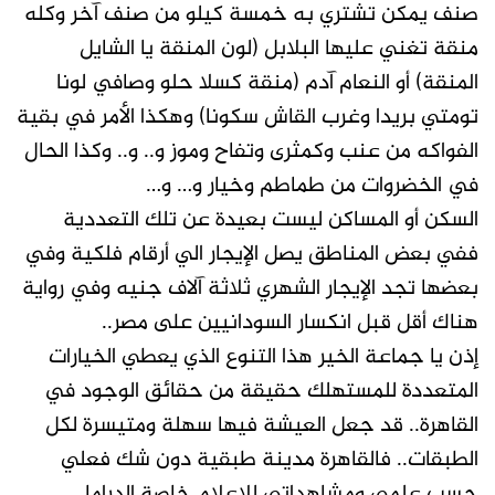
صنف يمكن تشتري به خمسة كيلو من صنف آخر وكله
منقة تغني عليها البلابل (لون المنقة يا الشايل
المنقة) أو النعام آدم (منقة كسلا حلو وصافي لونا
تومتي بريدا وغرب القاش سكونا) وهكذا الأمر في بقية
الفواكه من عنب وكمثرى وتفاح وموز و.. و.. وكذا الحال
في الخضروات من طماطم وخيار و… و…
السكن أو المساكن ليست بعيدة عن تلك التعددية
ففي بعض المناطق يصل الإيجار الي أرقام فلكية وفي
بعضها تجد الإيجار الشهري ثلاثة آلاف جنيه وفي رواية
هناك أقل قبل انكسار السودانيين على مصر..
إذن يا جماعة الخير هذا التنوع الذي يعطي الخيارات
المتعددة للمستهلك حقيقة من حقائق الوجود في
القاهرة.. قد جعل العيشة فيها سهلة ومتيسرة لكل
الطبقات.. فالقاهرة مدينة طبقية دون شك فعلي
حسب علمي ومشاهداتي للإعلام خاصة الدراما