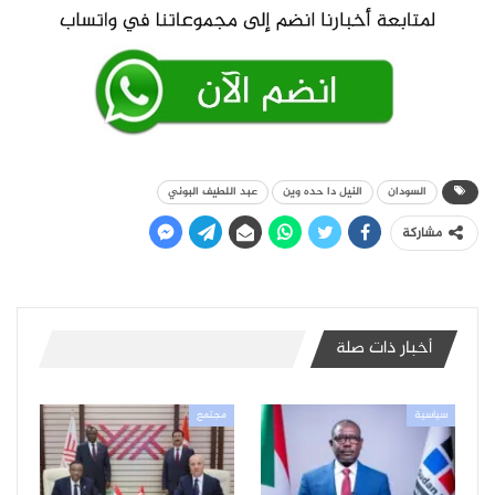
السودان
النيل دا حده وين
عبد اللطيف البوني
مشاركة
أخبار ذات صلة
سياسية
مجتمع