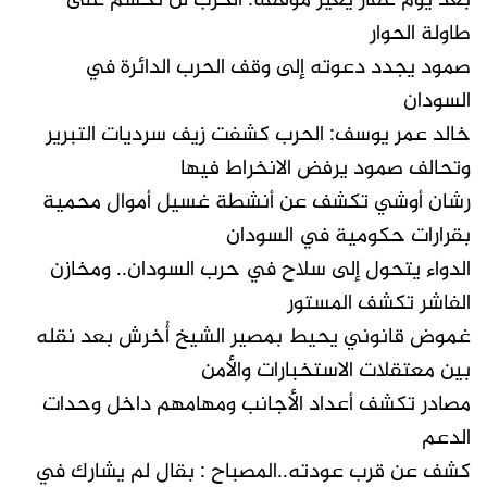
بعد يوم عقار يغيّر موقفه: الحرب لن تُحسم على
طاولة الحوار
صمود يجدد دعوته إلى وقف الحرب الدائرة في
السودان
خالد عمر يوسف: الحرب كشفت زيف سرديات التبرير
وتحالف صمود يرفض الانخراط فيها
رشان أوشي تكشف عن أنشطة غسيل أموال محمية
بقرارات حكومية في السودان
الدواء يتحول إلى سلاح في حرب السودان.. ومخازن
الفاشر تكشف المستور
غموض قانوني يحيط بمصير الشيخ أُخرش بعد نقله
بين معتقلات الاستخبارات والأمن
مصادر تكشف أعداد الأجانب ومهامهم داخل وحدات
الدعم
كشف عن قرب عودته..المصباح : بقال لم يشارك في