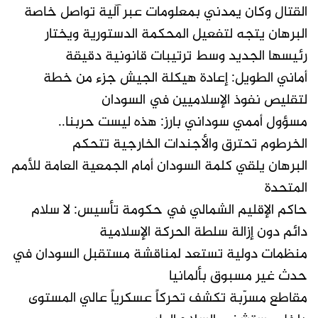
القتال وكان يمدني بمعلومات عبر آلية تواصل خاصة
البرهان يتجه لتفعيل المحكمة الدستورية ويختار
رئيسها الجديد وسط ترتيبات قانونية دقيقة
أماني الطويل: إعادة هيكلة الجيش جزء من خطة
لتقليص نفوذ الإسلاميين في السودان
مسؤول أممي سوداني بارز: هذه ليست حربنا..
الخرطوم تحترق والأجندات الخارجية تتحكم
البرهان يلقي كلمة السودان أمام الجمعية العامة للأمم
المتحدة
حاكم الإقليم الشمالي في حكومة تأسيس: لا سلام
دائم دون إزالة سلطة الحركة الإسلامية
منظمات دولية تستعد لمناقشة مستقبل السودان في
حدث غير مسبوق بألمانيا
مقاطع مسرّبة تكشف تحركاً عسكرياً عالي المستوى