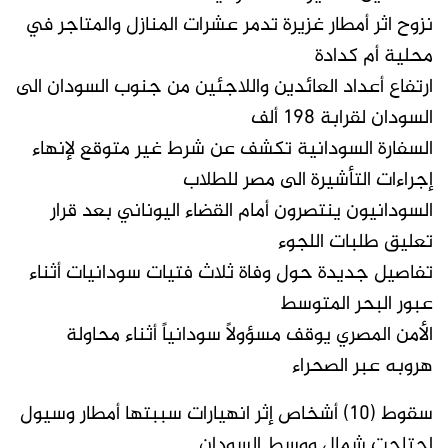
نزوح اثر أمطار غزيرة تدمر عشرات المنازل والمتاجر في
محلية أم كدادة
ارتفاع أعداد العائدين واللاجئين من جنوب السودان الى
السودان لقرابة 198 ألف
السفارة السودانية تكشف عن شرط غير متوقع لإنهاء
إجراءات التأشيرة الى مصر للطلاب
السودانيون ينتصرون أمام القضاء اليوناني بعد قرار
تعليق طلبات اللجوء
تفاصيل جديدة حول وفاة ثلاث فتيات سودانيات أثناء
عبور البحر المتوسط
الأمن المصري يوقف مسؤولاً سودانياً أثناء محاولة
هروبه عبر الصحراء
سقوط (10) أشخاص إثر انهيارات سببتها أمطار وسيول
اجتاحت شمال ووسط السودان