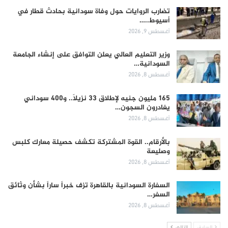
تضارب الروايات حول وفاة سودانية بحادث قطار في
أسيوط..…
أغسطس 9, 2026
وزير التعليم العالي يعلن التوافق على إنشاء الجامعة
السودانية…
أغسطس 8, 2026
165 مليون جنيه لإطلاق 33 نزيلاً.. و400 سوداني
يغادرون السجون…
أغسطس 8, 2026
بالأرقام.. القوة المشتركة تكشف حصيلة معارك كلبس
وصليعة
أغسطس 8, 2026
السفارة السودانية بالقاهرة تزف خبراً ساراً بشأن وثائق
السفر…
أغسطس 8, 2026
السابق
التالي