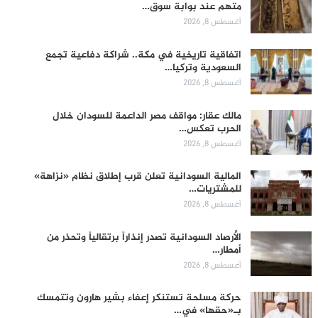
متهم عند بوابة سوق…
أغسطس 8, 2026
اتفاقية تاريخية في مكة.. شراكة دفاعية تجمع
السعودية وتركيا…
أغسطس 8, 2026
مالك عقار: مواقف مصر الداعمة للسودان خلال
الحرب تعكس…
أغسطس 8, 2026
المالية السودانية تعلن قرب إطلاق نظام «نزاهة»
للمشتريات…
أغسطس 8, 2026
الأرصاد السودانية تصدر إنذاراً برتقالياً وتحذر من
أمطار…
أغسطس 8, 2026
حركة مسلحة تستنكر إعفاء بشير هارون وتتمسك
بـ«حقها» في…