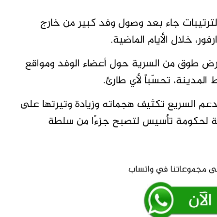
24، إن اكتمال هذه الترتيبات جاء بعد وصول وفد كبير من خارج
ور، خلال الأيام الماضية.
بفرض طوق من السرية حول أعضاء الوفد ومواقع
مدينة، تحسّباً لأي طارئ.
لدعم السريع تكثيف هجماته وزيادة وتيرتها على
بة لحكومة تأسيس لتصبح جزءًا من سلطة