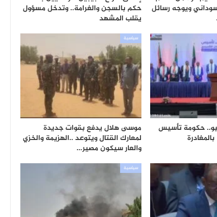
سوداني ويوجه رسائل
حكم بالسجن والغرامة.. وتدخل مسؤول
يقلب المشهد
سياسية
تى 18 يوليو.. حكومة تأسيس
موسى هلال يدفع بقوات جديدة
المغادرة
لمعارك القتال ويتوعد ..الهزيمة والخزي
والعار سيكون مصير…
سياسية