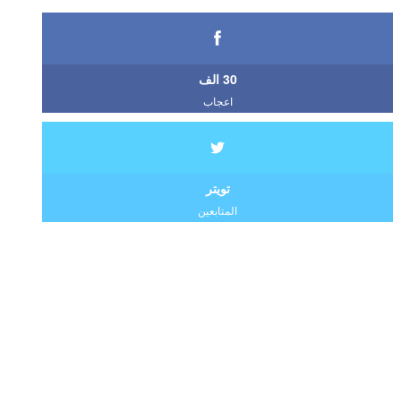
30 الف
اعجاب
تويتر
المتابعين